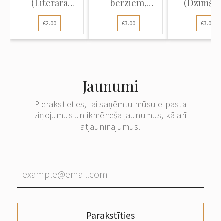
(Literārā
bērziem,
(Dzimša
atklātne):
dzejolis un J...
dienas
€2.00
€3.00
€3.00
Maijpu...
pastkarte
Jaunumi
Pierakstieties, lai saņēmtu mūsu e-pasta
ziņojumus un ikmēneša jaunumus, kā arī
atjauninājumus.
Parakstīties