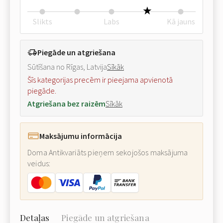
Slikts
Labs
Kā jauns
Piegāde un atgriešana
Sūtīšana no Rīgas, Latvija
Sīkāk
Šīs kategorijas precēm ir pieejama apvienotā
piegāde.
Atgriešana bez raizēm
Sīkāk
Maksājumu informācija
Doma Antikvariāts pieņem sekojošos maksājuma
veidus:
Detaļas
Piegāde un atgriešana