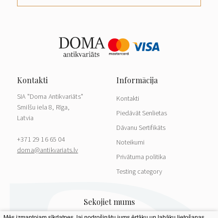
SIA "Doma Antikvariāts"
Kontakti
Smilšu iela 8, Rīga,
Piedāvāt Senlietas
Latvia
Dāvanu Sertifikāts
+371 29 16 65 04
Noteikumi
doma@antikvariats.lv
Privātuma politika
Testing category
Mēs izmantojam sīkdatnes, lai nodrošinātu jums ērtāku un labāku lietošanas