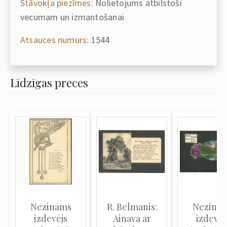
Stāvokļa piezīmes:
Nolietojums atbilstoši
vecumam un izmantošanai
Atsauces numurs:
1544
Līdzīgas preces
Nezināms
R. Belmanis:
Nezinā
izdevējs
Ainava ar
izdevēj