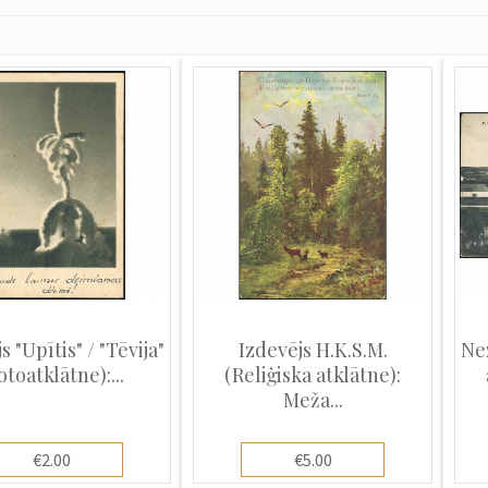
s "Upītis" / "Tēvija"
Izdevējs H.K.S.M.
Ne
otoatklātne):...
(Reliģiska atklātne):
Meža...
€2.00
€5.00