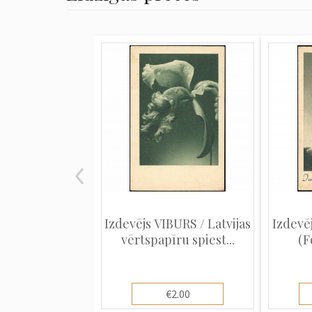
Izdevējs VIBURS / Latvijas
Izdevēj
vērtspapīru spiest...
(F
€2.00