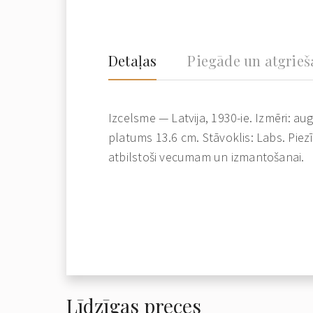
Detaļas
Piegāde un atgrie
Izcelsme — Latvija, 1930-ie. Izmēri: a
platums 13.6 cm. Stāvoklis: Labs. Pie
atbilstoši vecumam un izmantošanai.
Līdzīgas preces