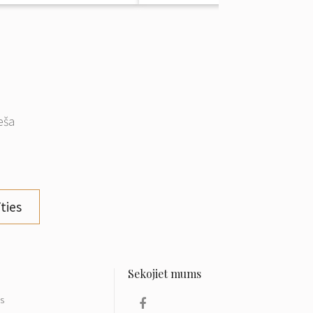
eša
ties
ls