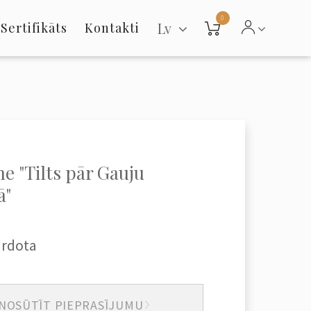
0
Lv
Sertifikāts
Kontakti
ne "Tilts pār Gauju
ā"
ārdota
NOSŪTĪT PIEPRASĪJUMU