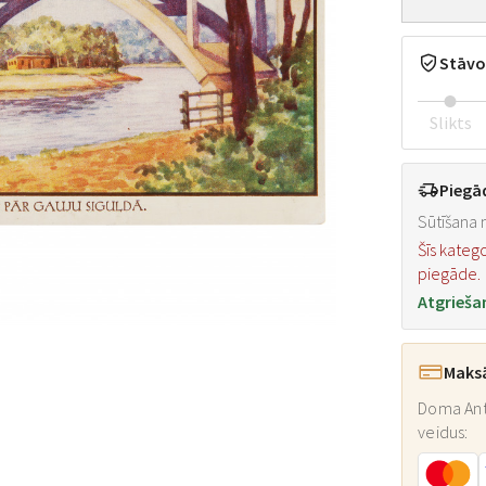
Stāvo
Slikts
Piegā
Sūtīšana n
Šīs kateg
piegāde.
Atgrieša
Maks
Doma Ant
veidus: