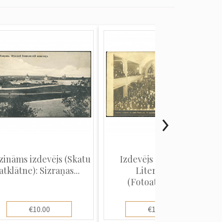
zināms izdevējs (Skatu
Izdevējs "Poleznaja
atklātne): Sizraņas...
Literatura"
(Fotoatklātne...
€10.00
€10.00