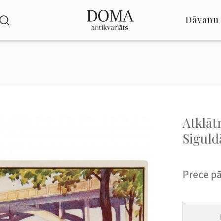
Dāvanu 
Atklāt
Siguld
Prece p