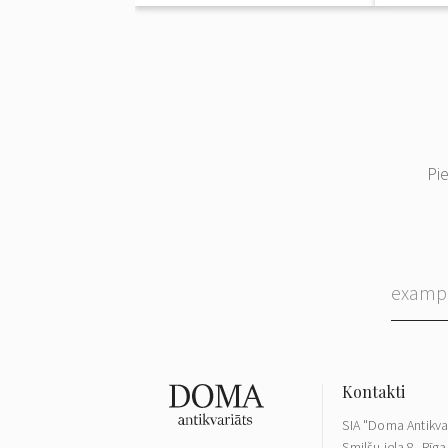
Pi
SIA "Doma Antikva
Smilšu iela 8, Rīga