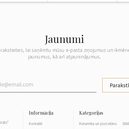
Jaunumi
erakstieties, lai saņēmtu mūsu e-pasta ziņojumus un ikmēn
jaunumus, kā arī atjauninājumus.
Parakstī
riāts"
Kontakti
Keramika un porcelāns
Stik
,