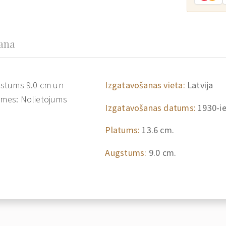
šana
ugstums 9.0 cm un
Izgatavošanas vieta:
Latvija
zīmes: Nolietojums
Izgatavošanas datums:
1930-i
Platums:
13.6 cm.
Augstums:
9.0 cm.