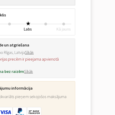
klis
Labs
Kā jauns
de un atgriešana
o Rīgas, Latvija
Sīkāk
orijas precēm ir pieejama apvienotā
na bez raizēm
Sīkāk
ājumu informācija
ikvariāts pieņem sekojošos maksājuma