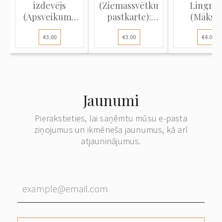
izdevējs
(Ziemassvētku
Lingne
(Apsveikuma
pastkarte):
(Māksla
atklātne):
Ziema...
atklātne
€3.00
€3.00
€4.00
Gulb...
Vasaras.
Jaunumi
Pierakstieties, lai saņēmtu mūsu e-pasta
ziņojumus un ikmēneša jaunumus, kā arī
atjauninājumus.