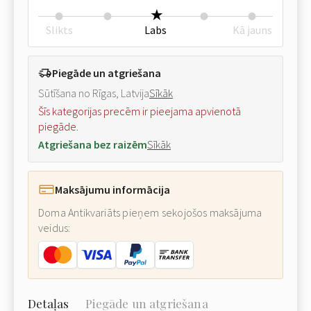
Slikts
Labs
Kā jauns
Piegāde un atgriešana
Sūtīšana no Rīgas, Latvija
Sīkāk
Šīs kategorijas precēm ir pieejama apvienotā
piegāde.
Atgriešana bez raizēm
Sīkāk
Maksājumu informācija
Doma Antikvariāts pieņem sekojošos maksājuma
veidus:
Detaļas
Piegāde un atgriešana