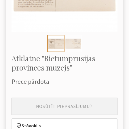
Atklātne "Rietumprūsijas
provinces muzejs"
Prece pārdota
NOSŪTĪT PIEPRASĪJUMU
Stāvoklis