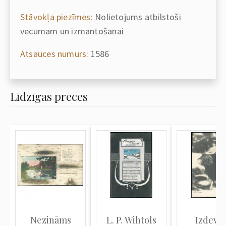
Stāvokļa piezīmes:
Nolietojums atbilstoši
vecumam un izmantošanai
Atsauces numurs:
1586
Līdzīgas preces
Nezināms
L. P. Wihtols
Izdevēj