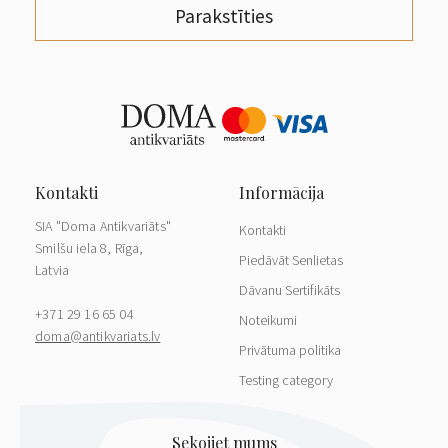
Parakstīties
SIA "Doma Antikvariāts"
Kontakti
Smilšu iela 8, Rīga,
Piedāvāt Senlietas
Latvia
Dāvanu Sertifikāts
+371 29 16 65 04
Noteikumi
doma@antikvariats.lv
Privātuma politika
Testing category