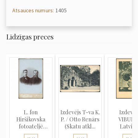
Atsauces numurs:
1405
Līdzīgas preces
L. fon
Izdevējs T-va K.
Izdevēj
Hiršikovska
P. / Otto Renārs
VIBURS 
fotoateljē
(Skatu atkl...
Latvija
(Studijas
vērtspap