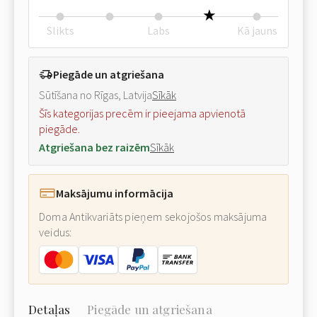
Slikts
Labs
Kā jauns
Piegāde un atgriešana
Sūtīšana no Rīgas, Latvija
Sīkāk
Šīs kategorijas precēm ir pieejama apvienotā
piegāde.
Atgriešana bez raizēm
Sīkāk
Maksājumu informācija
Doma Antikvariāts pieņem sekojošos maksājuma
veidus:
Detaļas
Piegāde un atgriešana