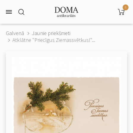
0
Galvenā
Jaunie priekšmeti
Atklātne "Priecīgus Ziemassvētkus!"...