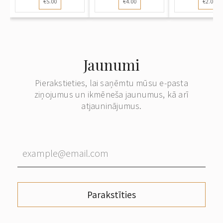
€5.00
€4.00
€2.00
fotog...
spiest..
Jaunumi
Pierakstieties, lai saņēmtu mūsu e-pasta
ziņojumus un ikmēneša jaunumus, kā arī
atjauninājumus.
Parakstīties