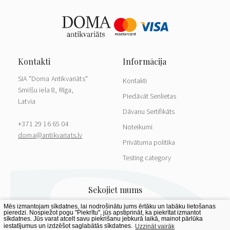
SIA "Doma Antikvariāts"
Kontakti
Smilšu iela 8, Rīga,
Piedāvāt Senlietas
Latvia
Dāvanu Sertifikāts
+371 29 16 65 04
Noteikumi
doma@antikvariats.lv
Privātuma politika
Testing category
Mēs izmantojam sīkdatnes, lai nodrošinātu jums ērtāku un labāku lietošanas
pieredzi. Nospiežot pogu "Piekrītu", jūs apstiprināt, ka piekrītat izmantot
sīkdatnes. Jūs varat atcelt savu piekrišanu jebkurā laikā, mainot pārlūka
iestatījumus un izdzēšot saglabātās sīkdatnes.
Uzzināt vairāk