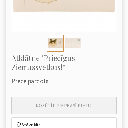
Atklātne "Priecīgus
Ziemassvētkus!"
Prece pārdota
NOSŪTĪT PIEPRASĪJUMU
Stāvoklis