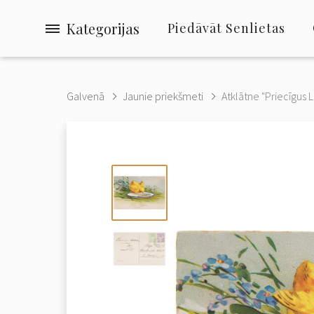
Kategorijas
Piedāvāt Senlietas
Galvenā
Jaunie priekšmeti
Atklātne "Priecīgus L