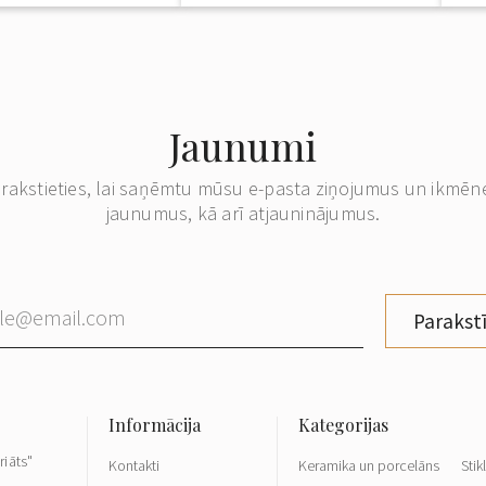
Jaunumi
erakstieties, lai saņēmtu mūsu e-pasta ziņojumus un ikmēn
jaunumus, kā arī atjauninājumus.
Parakstī
riāts"
Kontakti
Keramika un porcelāns
Stik
,