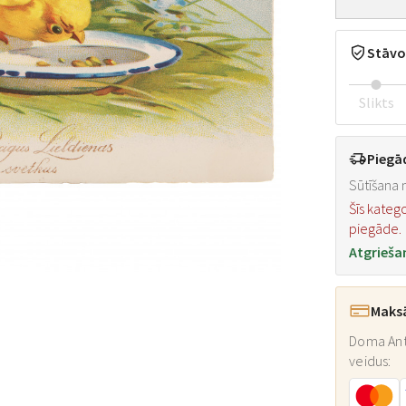
Stāvo
Slikts
Piegā
Sūtīšana n
Šīs kateg
piegāde.
Atgrieša
Maks
Doma Ant
veidus: