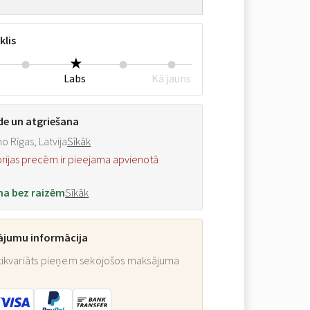
klis
Labs
Kā jauns
de un atgriešana
o Rīgas, Latvija
Sīkāk
orijas precēm ir pieejama apvienotā
na bez raizēm
Sīkāk
ājumu informācija
ikvariāts pieņem sekojošos maksājuma