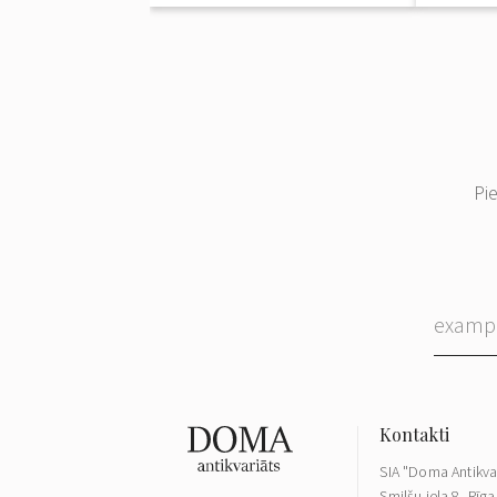
Pi
SIA "Doma Antikva
Smilšu iela 8, Rīga