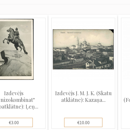
Izdevējs
Izdevējs J. M. J. K. (Skatu
enizokombinat"
atklātne): Kazaņa...
(F
oatklātne): Ļeņ...
€3.00
€10.00