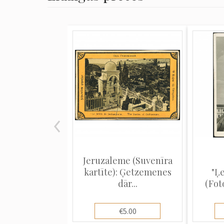
Jeruzaleme (Suvenīra
kartīte): Ģetzemenes
"Ļ
dār...
(Fot
€5.00