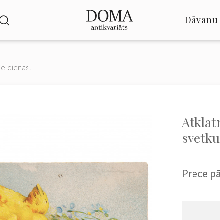
Dāvanu 
ieldienas...
Atklāt
svētku
Prece p