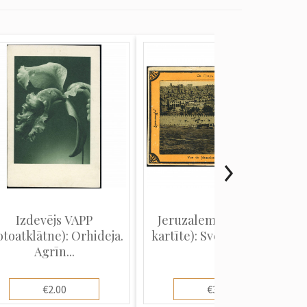
Izdevējs VAPP
Jeruzaleme (Suvenīra
otoatklātne): Orhideja.
kartīte): Svētās pilsēta...
Agrīn...
€2.00
€3.00