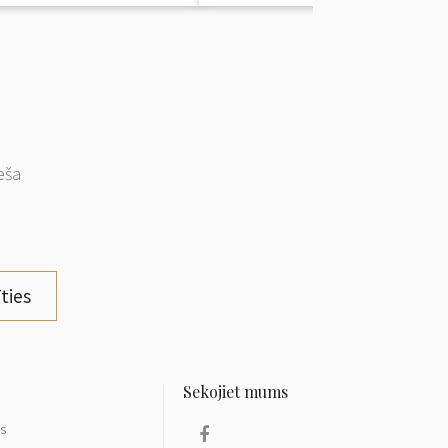
eša
ties
ls