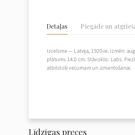
Detaļas
Piegāde un atgrie
Izcelsme — Latvija, 1920-ie. Izmēri: a
platums 14.0 cm. Stāvoklis: Labs. Pie
atbilstoši vecumam un izmantošanai.
Līdzīgas preces