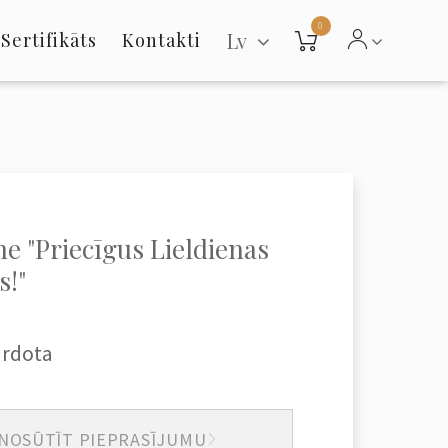
0
Lv
Sertifikāts
Kontakti
ne "Priecīgus Lieldienas
s!"
ārdota
NOSŪTĪT PIEPRASĪJUMU