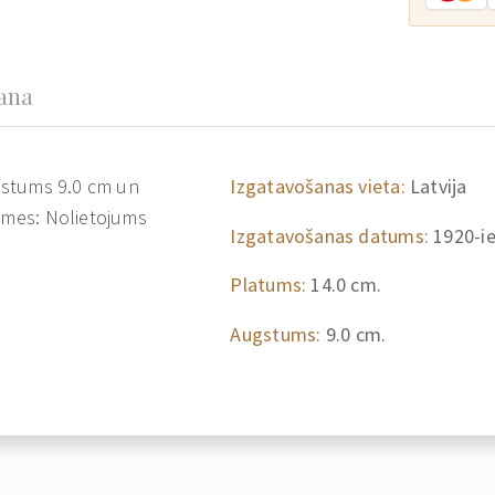
šana
ugstums 9.0 cm un
Izgatavošanas vieta:
Latvija
zīmes: Nolietojums
Izgatavošanas datums:
1920-i
Platums:
14.0 cm.
Augstums:
9.0 cm.