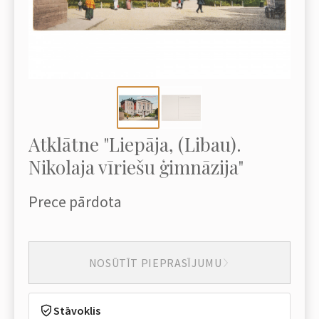
Atklātne "Liepāja, (Libau).
Nikolaja vīriešu ģimnāzija"
Prece pārdota
NOSŪTĪT PIEPRASĪJUMU
Stāvoklis