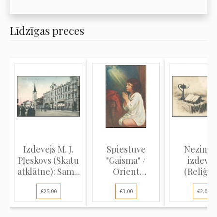
Līdzīgas preces
Izdevējs M. J.
Spiestuve
Nezinā
Pļeskovs (Skatu
"Gaisma" /
izdevēj
atklātne): Sam...
Orient
(Reliģis
(Reliģiska
atklātne
€25.00
€3.00
€2.00
atklāt...
Bībel...