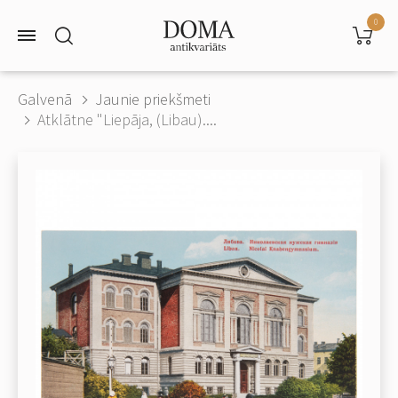
0
Galvenā
Jaunie priekšmeti
Atklātne "Liepāja, (Libau)....