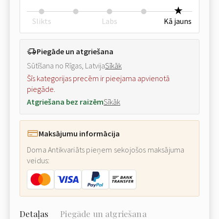
Slikts
Labs
Kā jauns
Piegāde un atgriešana
Sūtīšana no Rīgas, Latvija
Sīkāk
Šīs kategorijas precēm ir pieejama apvienotā
piegāde.
Atgriešana bez raizēm
Sīkāk
Maksājumu informācija
Doma Antikvariāts pieņem sekojošos maksājuma
veidus:
Detaļas
Piegāde un atgriešana