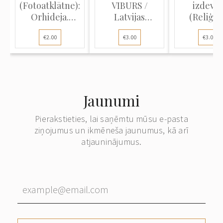
(Fotoatklātne):
VIBURS /
izdevēj
Orhideja.
Latvijas
(Reliģis
Agrīn...
vērtspapīru
atklātne
€2.00
€3.00
€3.00
spiest...
Labai...
Jaunumi
Pierakstieties, lai saņēmtu mūsu e-pasta
ziņojumus un ikmēneša jaunumus, kā arī
atjauninājumus.