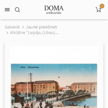
0
Galvenā
Jaunie priekšmeti
Atklātne "Liepāja, (Libau)....