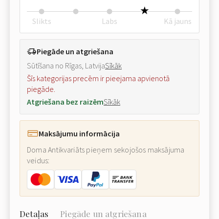
Slikts
Labs
Kā jauns
Piegāde un atgriešana
Sūtīšana no Rīgas, Latvija
Sīkāk
Šīs kategorijas precēm ir pieejama apvienotā
piegāde.
Atgriešana bez raizēm
Sīkāk
Maksājumu informācija
Doma Antikvariāts pieņem sekojošos maksājuma
veidus:
Detaļas
Piegāde un atgriešana