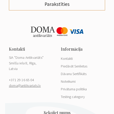
Parakstīties
SIA "Doma Antikvariāts"
Kontakti
Smilšu iela 8, Rīga,
Piedāvāt Senlietas
Latvia
Dāvanu Sertifikāts
+371 29 16 65 04
Noteikumi
doma@antikvariats.lv
Privātuma politika
Testing category