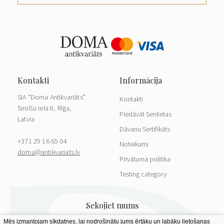
SIA "Doma Antikvariāts"
Kontakti
Smilšu iela 8, Rīga,
Piedāvāt Senlietas
Latvia
Dāvanu Sertifikāts
+371 29 16 65 04
Noteikumi
doma@antikvariats.lv
Privātuma politika
Testing category
Mēs izmantojam sīkdatnes, lai nodrošinātu jums ērtāku un labāku lietošanas