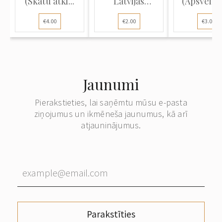
(Skatu atkl...
Latvijas
(Apsveik
vērtspapīru
atklātne):
€4.00
€2.00
€3.00
spiest...
Jaunumi
Pierakstieties, lai saņēmtu mūsu e-pasta
ziņojumus un ikmēneša jaunumus, kā arī
atjauninājumus.
Parakstīties