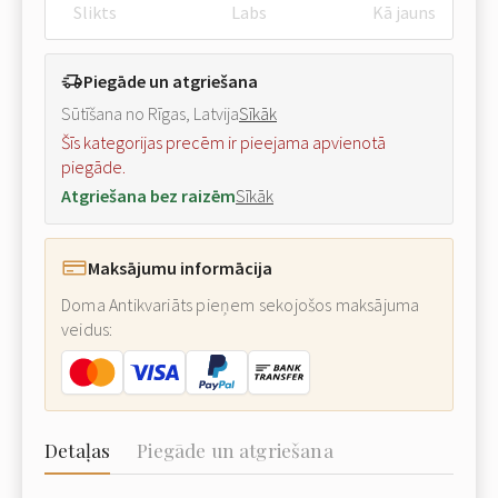
Slikts
Labs
Kā jauns
Piegāde un atgriešana
Sūtīšana no Rīgas, Latvija
Sīkāk
Šīs kategorijas precēm ir pieejama apvienotā
piegāde.
Atgriešana bez raizēm
Sīkāk
Maksājumu informācija
Doma Antikvariāts pieņem sekojošos maksājuma
veidus:
Detaļas
Piegāde un atgriešana