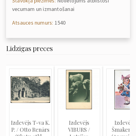
Stāvokļa piezīmes:
Nolietojums atbilstoši
vecumam un izmantošanai
Atsauces numurs:
1540
Līdzīgas preces
Izdevējs T-va K.
Izdevējs
Izdevējs 
P. / Otto Renārs
VIBURS /
Šmakenb