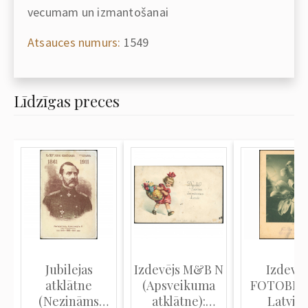
vecumam un izmantošanai
Atsauces numurs:
1549
Līdzīgas preces
Jubilejas
Izdevējs M&B N
Izdevēj
atklātne
(Apsveikuma
FOTOBRO
(Nezināms
atklātne):
Latvija