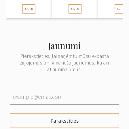
izdevējs):
Meitenī...
vērtspap
€5.00
€5.00
€2.00
Dzimt...
spie...
Jaunumi
Pierakstieties, lai saņēmtu mūsu e-pasta
ziņojumus un ikmēneša jaunumus, kā arī
atjauninājumus.
Parakstīties