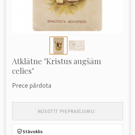
Atklātne "Kristus augšām
celies"
Prece pārdota
NOSŪTĪT PIEPRASĪJUMU
Stāvoklis