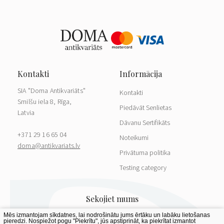
SIA "Doma Antikvariāts"
Kontakti
Smilšu iela 8, Rīga,
Piedāvāt Senlietas
Latvia
Dāvanu Sertifikāts
+371 29 16 65 04
Noteikumi
doma@antikvariats.lv
Privātuma politika
Testing category
Mēs izmantojam sīkdatnes, lai nodrošinātu jums ērtāku un labāku lietošanas
pieredzi. Nospiežot pogu "Piekrītu", jūs apstiprināt, ka piekrītat izmantot