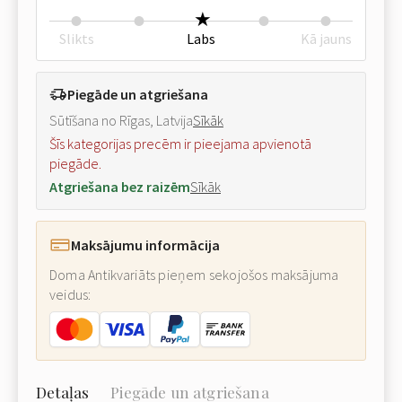
Slikts
Labs
Kā jauns
Piegāde un atgriešana
Sūtīšana no Rīgas, Latvija
Sīkāk
Šīs kategorijas precēm ir pieejama apvienotā
piegāde.
Atgriešana bez raizēm
Sīkāk
Maksājumu informācija
Doma Antikvariāts pieņem sekojošos maksājuma
veidus:
Detaļas
Piegāde un atgriešana