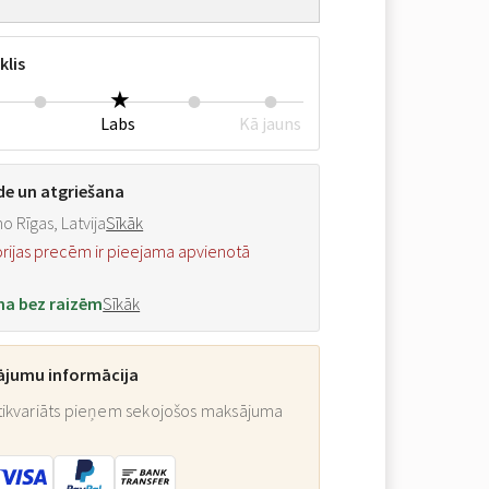
klis
Labs
Kā jauns
de un atgriešana
o Rīgas, Latvija
Sīkāk
orijas precēm ir pieejama apvienotā
na bez raizēm
Sīkāk
ājumu informācija
ikvariāts pieņem sekojošos maksājuma