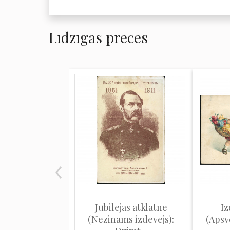
Līdzīgas preces
Jubilejas atklātne
I
(Nezināms izdevējs):
(Apsv