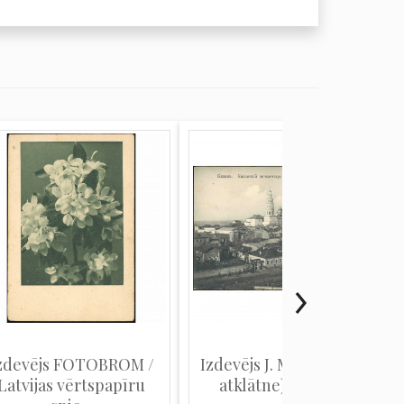
zdevējs FOTOBROM /
Izdevējs J. M. J. K. (Skatu
Latvijas vērtspapīru
atklātne): Kazaņa...