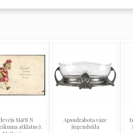
zdevējs M&B N
Apsudrabota vāze
I
eikuma atklātne):
jūgendstila