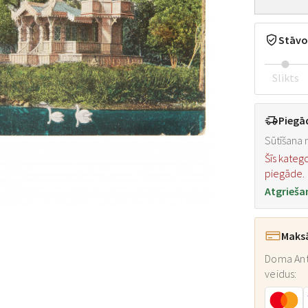
Stāvo
Slikts
Piegā
Sūtīšana n
Šīs kateg
piegāde.
Atgrieša
Maks
Doma Ant
veidus: