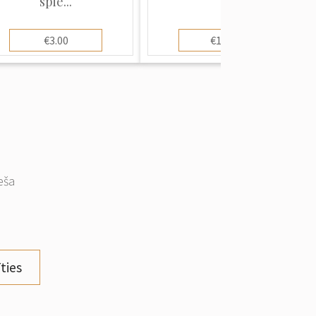
spie...
€3.00
€10.00
eša
ties