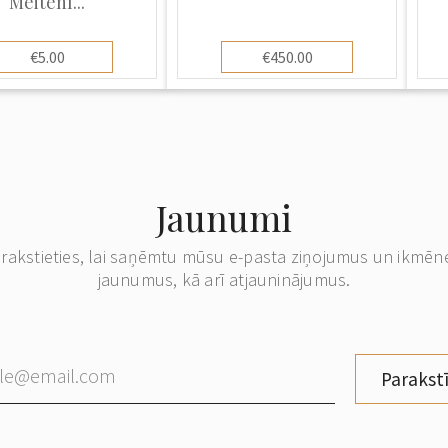
Meitenī...
€5.00
€450.00
Jaunumi
erakstieties, lai saņēmtu mūsu e-pasta ziņojumus un ikmēn
jaunumus, kā arī atjauninājumus.
Parakstī