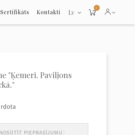
0
Lv
Sertifikāts
Kontakti
ne "Ķemeri. Paviljons
kā."
ārdota
NOSŪTĪT PIEPRASĪJUMU