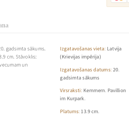
šana
, 20. gadsimta sākums.
Izgatavošanas vieta:
Latvija
.9 cm. Stāvoklis:
(Krievijas impērija)
ši vecumam un
Izgatavošanas datums:
20.
gadsimta sākums
Virsraksti:
Kemmern. Pavillion
im Kurpark.
Platums:
13.9 cm.