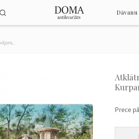
Dāvanu 
iljons...
Atklāt
Kurpar
Prece p