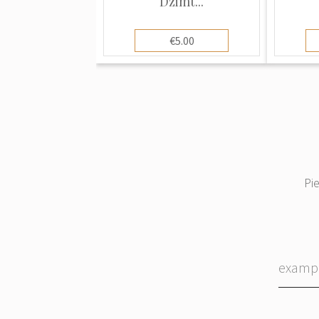
Dzimt...
€5.00
Pi