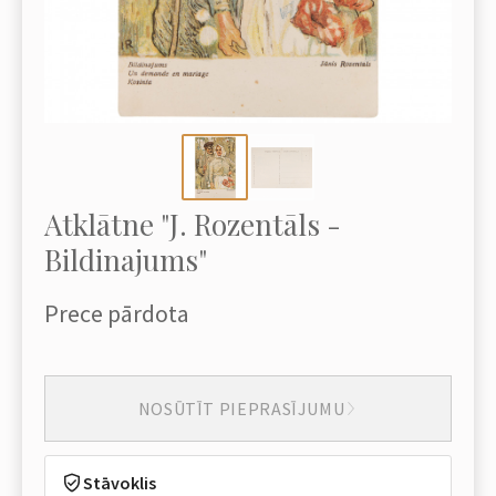
Atklātne "J. Rozentāls -
Bildinajums"
Prece pārdota
NOSŪTĪT PIEPRASĪJUMU
Stāvoklis