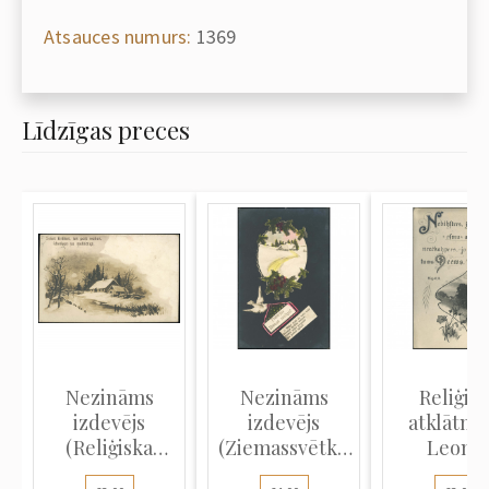
Atsauces numurs:
1369
Līdzīgas preces
Nezināms
Nezināms
Reliģis
izdevējs
izdevējs
atklātne
(Reliģiska
(Ziemassvētku
Leona
atklātne):
atklātne): Dū...
fotopapī