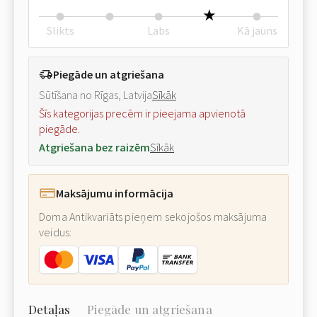
Slikts
Labs
Kā jauns
Piegāde un atgriešana
Sūtīšana no Rīgas, Latvija
Sīkāk
Šīs kategorijas precēm ir pieejama apvienotā
piegāde.
Atgriešana bez raizēm
Sīkāk
Maksājumu informācija
Doma Antikvariāts pieņem sekojošos maksājuma
veidus:
Detaļas
Piegāde un atgriešana