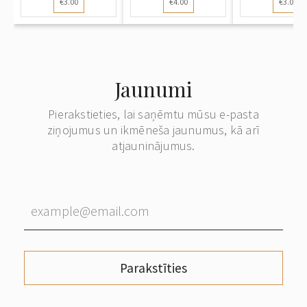
€3.00
€4.00
€3.00
Ziema...
Jesa...
Jaunumi
Pierakstieties, lai saņēmtu mūsu e-pasta
ziņojumus un ikmēneša jaunumus, kā arī
atjauninājumus.
Parakstīties