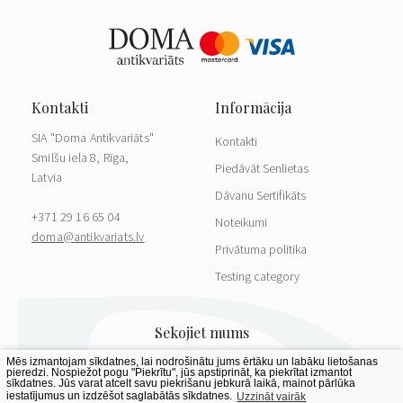
SIA "Doma Antikvariāts"
Kontakti
Smilšu iela 8, Rīga,
Piedāvāt Senlietas
Latvia
Dāvanu Sertifikāts
+371 29 16 65 04
Noteikumi
doma@antikvariats.lv
Privātuma politika
Testing category
Mēs izmantojam sīkdatnes, lai nodrošinātu jums ērtāku un labāku lietošanas
pieredzi. Nospiežot pogu "Piekrītu", jūs apstiprināt, ka piekrītat izmantot
sīkdatnes. Jūs varat atcelt savu piekrišanu jebkurā laikā, mainot pārlūka
iestatījumus un izdzēšot saglabātās sīkdatnes.
Uzzināt vairāk