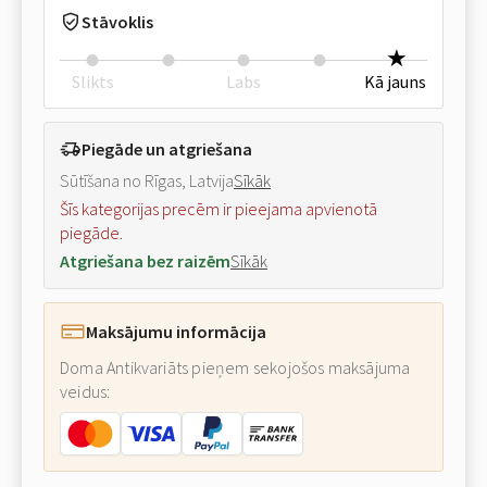
Stāvoklis
Slikts
Labs
Kā jauns
Piegāde un atgriešana
Sūtīšana no Rīgas, Latvija
Sīkāk
Šīs kategorijas precēm ir pieejama apvienotā
piegāde.
Atgriešana bez raizēm
Sīkāk
Maksājumu informācija
Doma Antikvariāts pieņem sekojošos maksājuma
veidus: