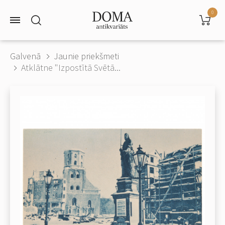
0
Galvenā
Jaunie priekšmeti
Atklātne "Izpostītā Svētā...