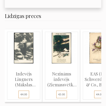
Līdzīgas preces
Izdevējs
Nezināms
EAS (E. 
Lingners
izdevējs
Schwerdtf
(Mākslas
(Ziemassvētku
& Co., Ber
atklātne):
atklātne): Zi...
(Liel...
€4.00
€3.00
€4.00
Vasaras...