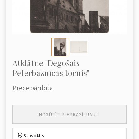
Atklātne "Degošais
Pēterbaznīcas tornis"
Prece pārdota
NOSŪTĪT PIEPRASĪJUMU
Stāvoklis