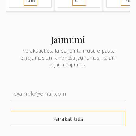
€4.00
€3.00
€3.00
Labai...
Jaunumi
Pierakstieties, lai saņēmtu mūsu e-pasta
ziņojumus un ikmēneša jaunumus, kā arī
atjauninājumus.
Parakstīties