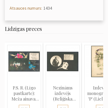
Atsauces numurs:
1434
Līdzīgas preces
P.S. R. (Līgo
Nezināms
Izdevēj
pastkarte):
izdevējs
monogra
Meža ainava,
(Reliģiska
'P' (Lield
Līgo d...
atklātne):
pastkarte)