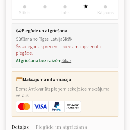
Slikts
Labs
Kā jauns
Piegāde un atgriešana
Sūtīšana no Rīgas, Latvija
Sīkāk
Šīs kategorijas precēm ir pieejama apvienotā
piegāde.
Atgriešana bez raizēm
Sīkāk
Maksājumu informācija
Doma Antikvariāts pieņem sekojošos maksājuma
veidus:
Detaļas
Piegāde un atgriešana