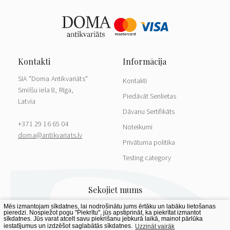
SIA "Doma Antikvariāts"
Kontakti
Smilšu iela 8, Rīga,
Piedāvāt Senlietas
Latvia
Dāvanu Sertifikāts
+371 29 16 65 04
Noteikumi
doma@antikvariats.lv
Privātuma politika
Testing category
Mēs izmantojam sīkdatnes, lai nodrošinātu jums ērtāku un labāku lietošanas
pieredzi. Nospiežot pogu "Piekrītu", jūs apstiprināt, ka piekrītat izmantot
sīkdatnes. Jūs varat atcelt savu piekrišanu jebkurā laikā, mainot pārlūka
iestatījumus un izdzēšot saglabātās sīkdatnes.
Uzzināt vairāk