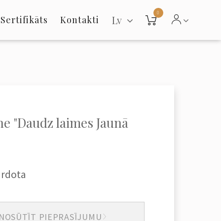
0
Lv
Sertifikāts
Kontakti
ne "Daudz laimes Jaunā
ārdota
NOSŪTĪT PIEPRASĪJUMU