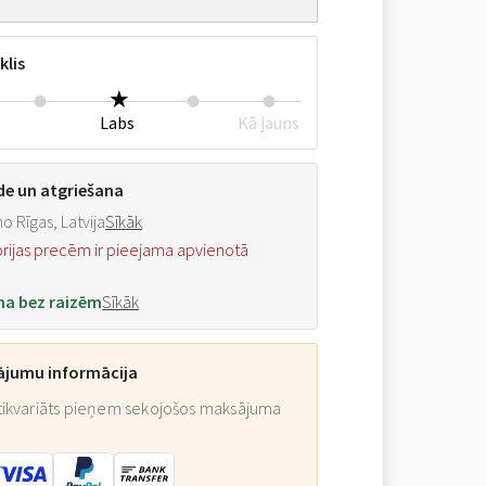
klis
Labs
Kā jauns
de un atgriešana
o Rīgas, Latvija
Sīkāk
orijas precēm ir pieejama apvienotā
na bez raizēm
Sīkāk
ājumu informācija
ikvariāts pieņem sekojošos maksājuma