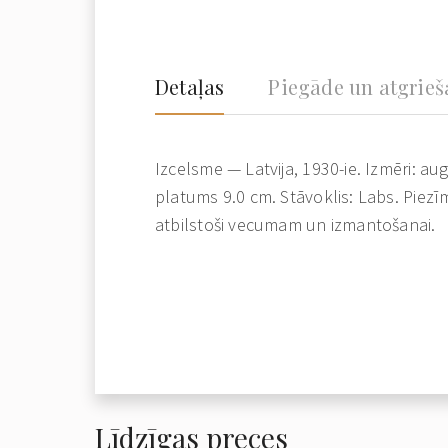
Detaļas
Piegāde un atgrie
Izcelsme — Latvija, 1930-ie. Izmēri: a
platums 9.0 cm. Stāvoklis: Labs. Piez
atbilstoši vecumam un izmantošanai.
Līdzīgas preces