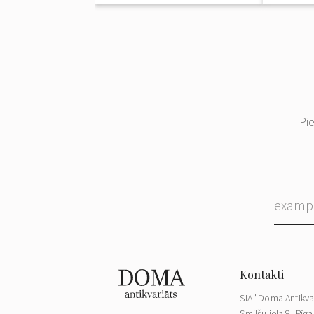
Pi
SIA "Doma Antikva
Smilšu iela 8, Rīga