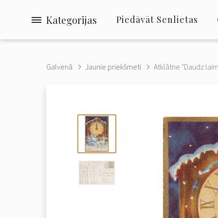
Kategorijas
Piedāvāt Senlietas
Galvenā
Jaunie priekšmeti
Atklātne "Daudz laim