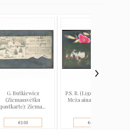
G. Butkiewicz
P.S. R. (Līgo pastkarte):
(Ziemassvētku
Meža ainava, Līgo d...
pastkarte): Ziema...
€3.00
€4.00