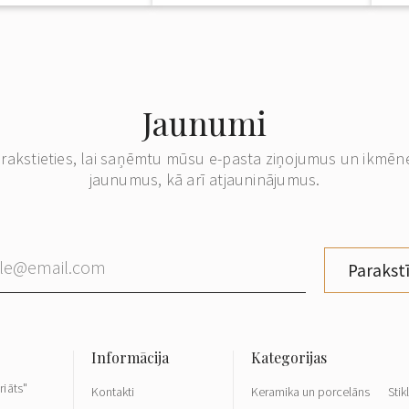
Jaunumi
erakstieties, lai saņēmtu mūsu e-pasta ziņojumus un ikmēn
jaunumus, kā arī atjauninājumus.
Parakstī
riāts"
Kontakti
Keramika un porcelāns
Stik
,