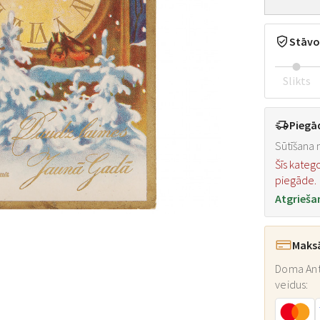
Stāvo
Slikts
Piegā
Sūtīšana n
Šīs kateg
piegāde.
Atgrieša
Maks
Doma Ant
veidus: