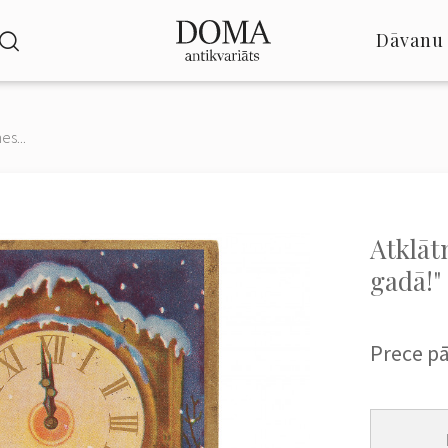
Dāvanu 
es...
Atklāt
gadā!"
Prece p