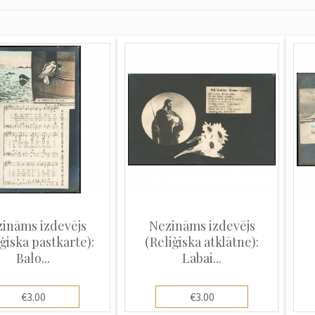
ināms izdevējs
Nezināms izdevējs
ģiska pastkarte):
(Reliģiska atklātne):
Balo...
Labai...
€3.00
€3.00