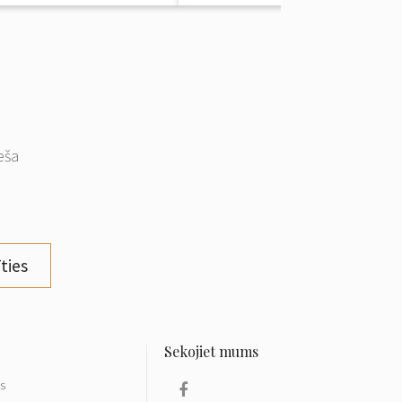
eša
ties
ls