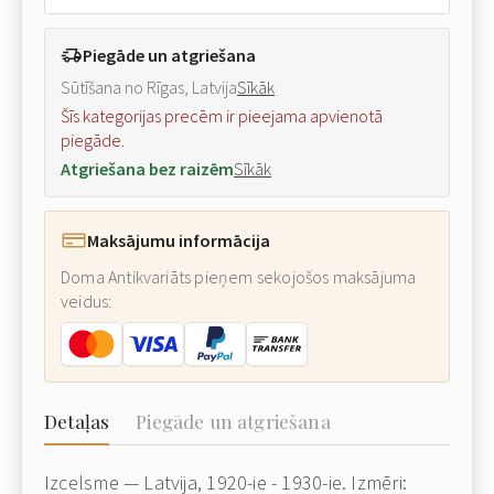
Piegāde un atgriešana
Sūtīšana no Rīgas, Latvija
Sīkāk
Šīs kategorijas precēm ir pieejama apvienotā
piegāde.
Atgriešana bez raizēm
Sīkāk
Maksājumu informācija
Doma Antikvariāts pieņem sekojošos maksājuma
veidus:
Detaļas
Piegāde un atgriešana
Izcelsme — Latvija, 1920-ie - 1930-ie. Izmēri: