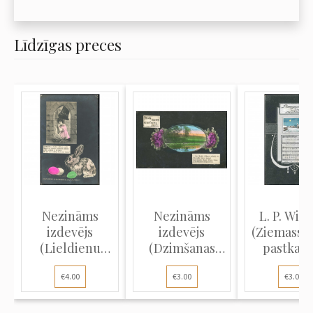
Līdzīgas preces
Nezināms
Nezināms
L. P. Wiht
izdevējs
izdevējs
(Ziemassv
(Lieldienu
(Dzimšanas
pastkart
pastkarte):
dienas
Ziema..
€4.00
€3.00
€3.00
Siev...
pastkarte...