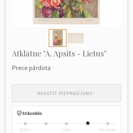
Atklātne "A. Apsits - Lietus"
Prece pārdota
NOSŪTĪT PIEPRASĪJUMU
Stāvoklis
Slikts
Labs
Kā jauns