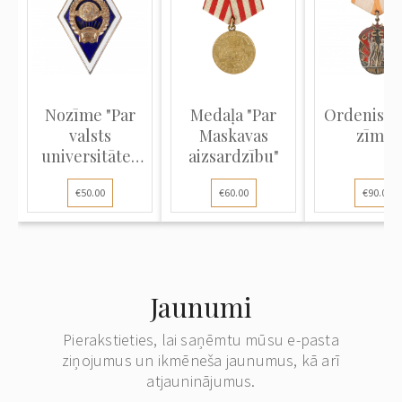
Nozīme "Par
Medaļa "Par
Ordenis "
valsts
Maskavas
zīme"
universitātes
aizsardzību"
absolvēšanu"
€50.00
€60.00
€90.00
Jaunumi
Pierakstieties, lai saņēmtu mūsu e-pasta
ziņojumus un ikmēneša jaunumus, kā arī
atjauninājumus.