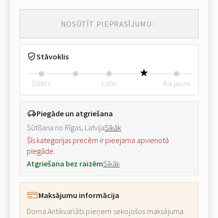
NOSŪTĪT PIEPRASĪJUMU
Stāvoklis
Slikts
Labs
Kā jauns
Piegāde un atgriešana
Sūtīšana no Rīgas, Latvija
Sīkāk
Šīs kategorijas precēm ir pieejama apvienotā
piegāde.
Atgriešana bez raizēm
Sīkāk
Maksājumu informācija
Doma Antikvariāts pieņem sekojošos maksājuma