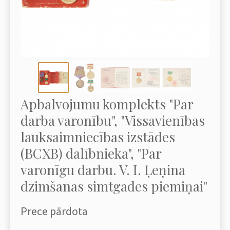
Apbalvojumu komplekts "Par
darba varonību", "Vissavienības
lauksaimniecības izstādes
(ВСХВ) dalībnieka", "Par
varonīgu darbu. V. I. Ļeņina
dzimšanas simtgades piemiņai"
Prece pārdota