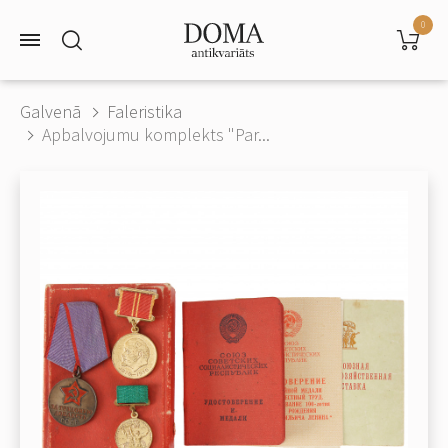
0
Galvenā
Faleristika
Apbalvojumu komplekts "Par...