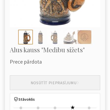
Alus kauss "Medību sižets"
Prece pārdota
NOSŪTĪT PIEPRASĪJUMU
Stāvoklis