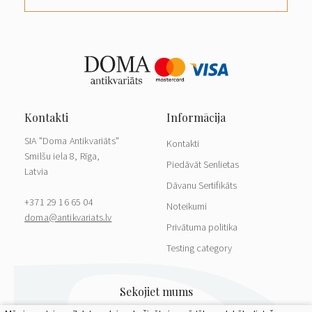
SIA "Doma Antikvariāts"
Kontakti
Smilšu iela 8, Rīga,
Piedāvāt Senlietas
Latvia
Dāvanu Sertifikāts
+371 29 16 65 04
Noteikumi
doma@antikvariats.lv
Privātuma politika
Testing category