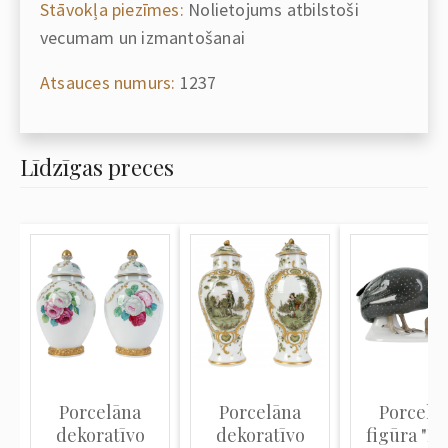
Stāvokļa piezīmes:
Nolietojums atbilstoši
vecumam un izmantošanai
Atsauces numurs:
1237
Līdzīgas preces
Porcelāna
Porcelāna
Porcelā
dekoratīvo
dekoratīvo
figūra "B