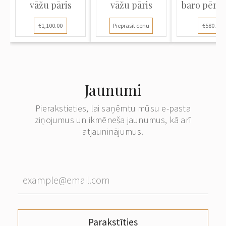
vāžu pāris
vāžu pāris
baro pērļv
€1,100.00
Pieprasīt cenu
€580.00
Jaunumi
Pierakstieties, lai saņēmtu mūsu e-pasta
ziņojumus un ikmēneša jaunumus, kā arī
atjauninājumus.
Parakstīties