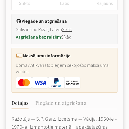
Slikts
Labs
Kā jauns
Piegāde un atgriešana
Sūtīšana no Rīgas, Latvija
Sīkāk
Atgriešana bez raizēm
Sīkāk
Maksājumu informācija
Doma Antikvariāts pieņem sekojošos maksājuma
veidus:
Detaļas
Piegāde un atgriešana
Ražotājs — S.P. Gerz. Izcelsme — Vācija, 1960-ie -
1970-ie. Izmantotie materiāli: apakšglazūras