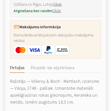
Sūtīšana no Rīgas, Latvija
Sīkāk
Atgriešana bez raizēm
Sīkāk
Maksājumu informācija
Doma Antikvariāts pieņem sekojošos maksājuma
veidus:
Detaļas
Piegāde un atgriešana
Ražotājs — Villeroy & Boch - Mettlach. Izcelsme
— Vācija, 1748 - pašlaik. Izmantotie materiāli:
apakšglazūras rokas gleznojums, keramika un
metāls. Izmēri: augstums 18.3 cm.