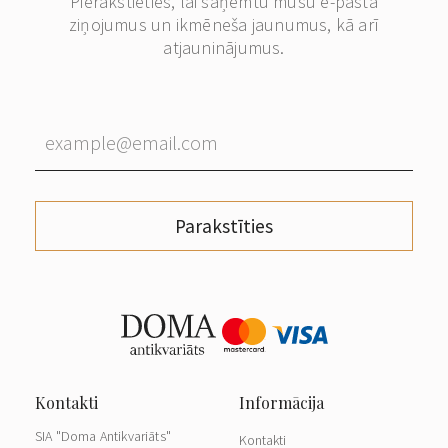
Pierakstieties, lai saņēmtu mūsu e-pasta
ziņojumus un ikmēneša jaunumus, kā arī
atjauninājumus.
Parakstīties
SIA "Doma Antikvariāts"
Kontakti