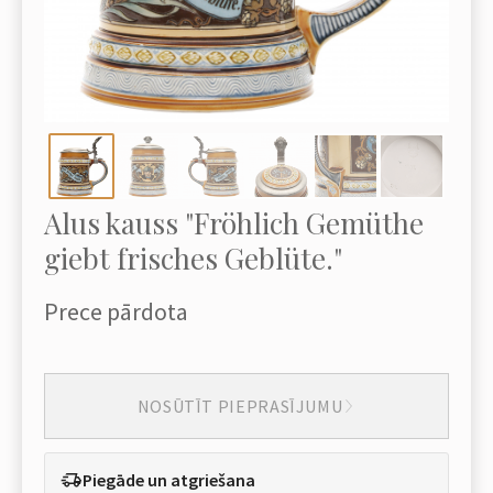
Alus kauss "Fröhlich Gemüthe
giebt frisches Geblüte."
Prece pārdota
NOSŪTĪT PIEPRASĪJUMU
Piegāde un atgriešana