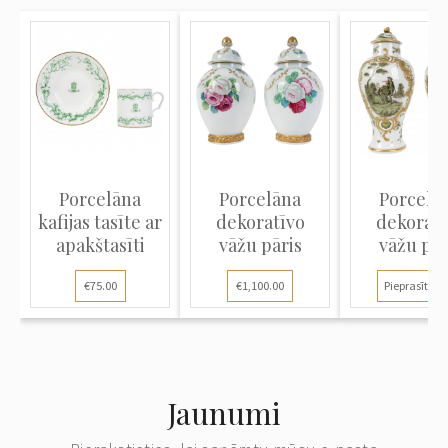
Porcelāna
Porcelāna
Porcelā
kafijas tasīte ar
dekoratīvo
dekoratī
apakštasīti
vāžu pāris
vāžu pār
€75.00
€1,100.00
Pieprasīt ce
Jaunumi