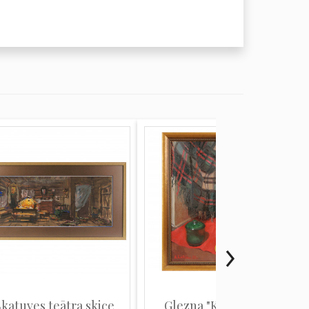
Skatuves teātra skice
Glezna "Klusā daba"