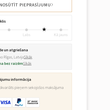
NOSŪTĪT PIEPRASĪJUMU
klis
Labs
Kā jauns
de un atgriešana
o Rīgas, Latvija
Sīkāk
na bez raizēm
Sīkāk
ājumu informācija
ikvariāts pieņem sekojošos maksājuma