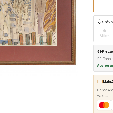
Stāvo
Slikts
Piegā
Sūtīšana n
Atgrieša
Maks
Doma Ant
veidus: