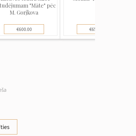
studējumam "Māte" pēc
M. Gorjkova
€600.00
€650.00
eša
ties