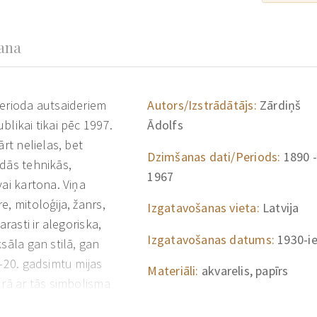
šana
perioda autsaideriem
Autors/Izstrādātājs:
Zārdiņš
blikai tikai pēc 1997.
Ādolfs
rt nelielas, bet
Dzimšanas dati/Periods:
1890 -
ādās tehnikās,
1967
vai kartona. Viņa
, mitoloģija, žanrs,
Izgatavošanas vieta:
Latvija
arasti ir alegoriska,
Izgatavošanas datums:
1930-i
sāla gan stilā, gan
.–20. gadsimtu mijas
Materiāli:
akvarelis, papīrs
ūrā ar tās simbolisma
jušies Vitebskas