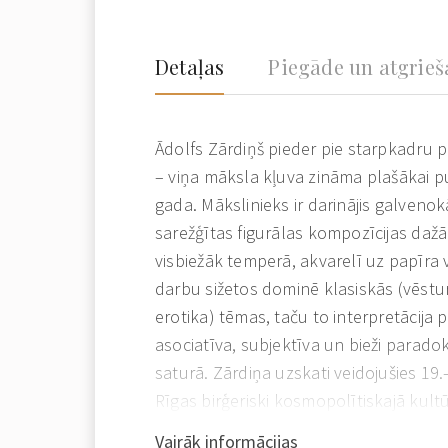
Detaļas
Piegāde un atgrie
Ādolfs Zārdiņš pieder pie starpkadru 
– viņa māksla kļuva zināma plašākai pu
gada. Mākslinieks ir darinājis galvenokā
sarežģītas figurālas kompozīcijas daž
visbiežāk temperā, akvarelī uz papīra 
darbu sižetos dominē klasiskās (vēsture
erotika) tēmas, taču to interpretācija p
asociatīva, subjektīva un bieži paradok
saturā. Zārdiņa uzskati veidojušies 19
Rīgas birģeriski kosmopolītiskajā kult
un jūgendstila akcentiem, vēlāk atraisī
Vairāk informācijas