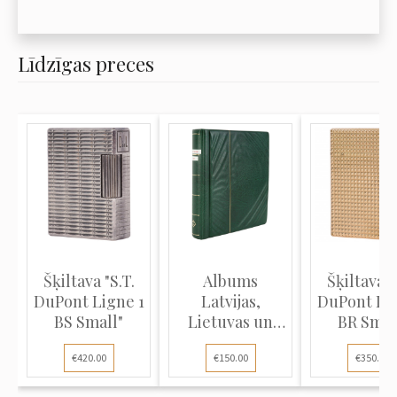
Līdzīgas preces
Šķiltava "S.T.
Albums
Šķiltava "
DuPont Ligne 1
Latvijas,
DuPont Lig
BS Small"
Lietuvas un
BR Smal
Igaunijas
Gold...
€420.00
€150.00
€350.00
pastma...