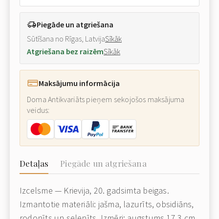
Piegāde un atgriešana
Sūtīšana no Rīgas, Latvija
Sīkāk
Atgriešana bez raizēm
Sīkāk
Maksājumu informācija
Doma Antikvariāts pieņem sekojošos maksājuma
veidus:
Detaļas
Piegāde un atgriešana
Izcelsme — Krievija, 20. gadsimta beigas.
Izmantotie materiāli: jašma, lazurīts, obsidiāns,
rodonīts un selenīts. Izmēri: augstums 17.3 cm.