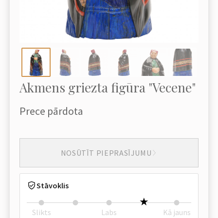
Akmens griezta figūra "Vecene"
Prece pārdota
NOSŪTĪT PIEPRASĪJUMU
Stāvoklis
Slikts
Labs
Kā jauns