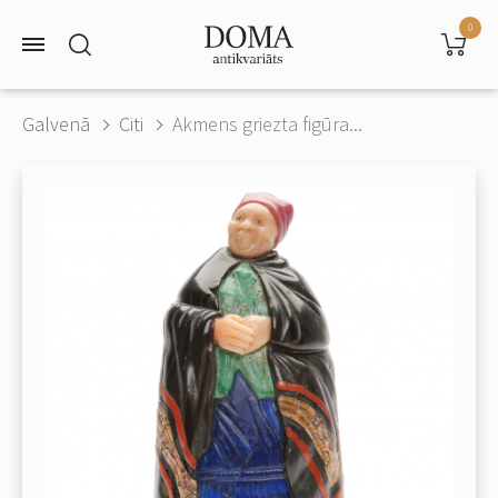
0
Galvenā
Citi
Akmens griezta figūra...