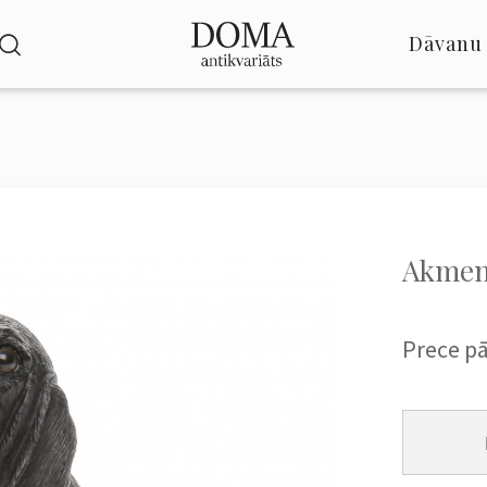
Dāvanu 
Akmens
Prece p