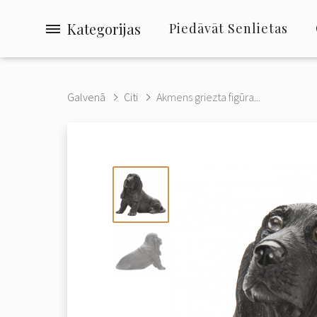
Kategorijas
Piedāvāt Senlietas
Galvenā
Citi
Akmens griezta figūra...