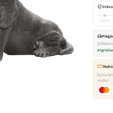
Stāvo
Slikts
Piegā
Sūtīšana n
Atgrieša
Maks
Doma Ant
veidus: