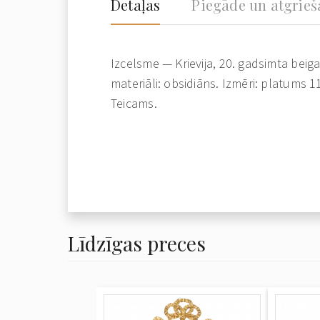
Detaļas
Piegāde un atgrie
Izcelsme — Krievija, 20. gadsimta beig
materiāli: obsidiāns. Izmēri: platums 1
Teicams.
Līdzīgas preces