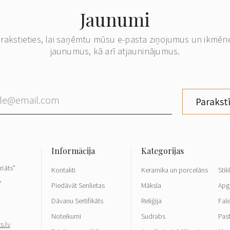
Jaunumi
erakstieties, lai saņēmtu mūsu e-pasta ziņojumus un ikmēn
jaunumus, kā arī atjauninājumus.
Parakstī
riāts"
Kontakti
Keramika un porcelāns
Stik
,
Piedāvāt Senlietas
Māksla
Apg
Dāvanu Sertifikāts
Reliģija
Fale
Noteikumi
Sudrabs
Pas
s.lv