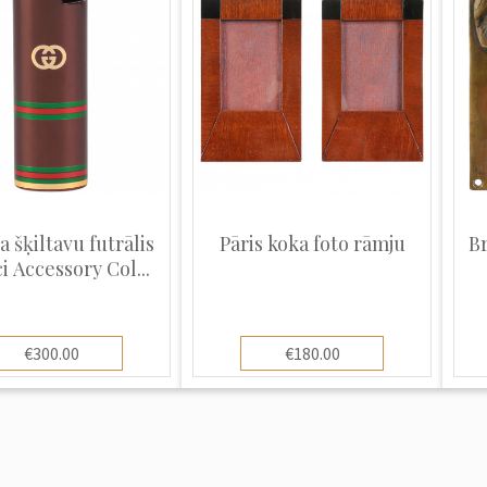
 šķiltavu futrālis
Pāris koka foto rāmju
B
i Accessory Col...
€300.00
€180.00