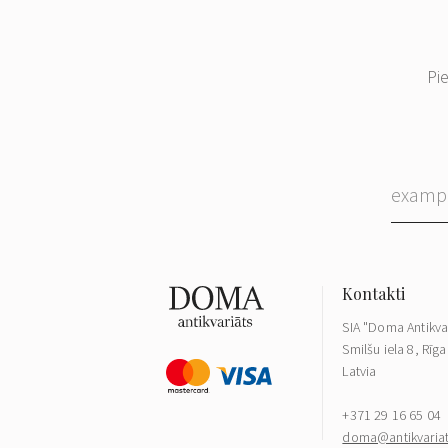
Pi
SIA "Doma Antikva
Smilšu iela 8, Rīga
Latvia
+371 29 16 65 04
doma@antikvariat