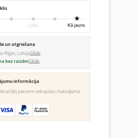
klis
Labs
Kā jauns
de un atgriešana
o Rīgas, Latvija
Sīkāk
na bez raizēm
Sīkāk
ājumu informācija
ikvariāts pieņem sekojošos maksājuma