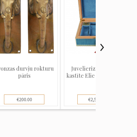
ronzas durvju rokturu
Juvelierizstrādājumu
pāris
kastīte Elie Bleu "Table...
€200.00
€2,500.00