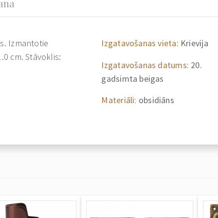
šana
as. Izmantotie
Izgatavošanas vieta:
Krievija
1.0 cm. Stāvoklis:
Izgatavošanas datums:
20.
gadsimta beigas
Materiāli:
obsidiāns