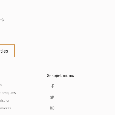
eša
ties
ls
aismojums
ristika
tmarkas