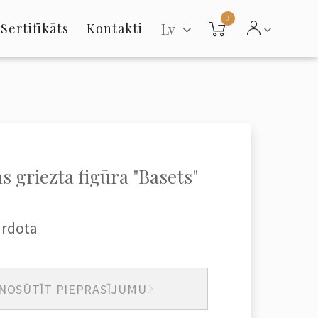
0
Lv
Sertifikāts
Kontakti
 griezta figūra "Basets"
ārdota
NOSŪTĪT PIEPRASĪJUMU