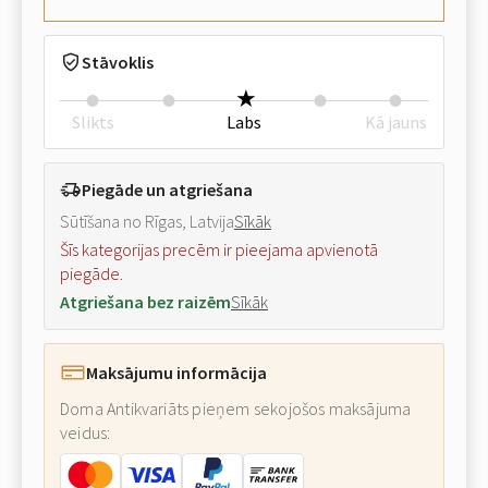
Stāvoklis
Slikts
Labs
Kā jauns
Piegāde un atgriešana
Sūtīšana no Rīgas, Latvija
Sīkāk
Šīs kategorijas precēm ir pieejama apvienotā
piegāde.
Atgriešana bez raizēm
Sīkāk
Maksājumu informācija
Doma Antikvariāts pieņem sekojošos maksājuma
veidus: