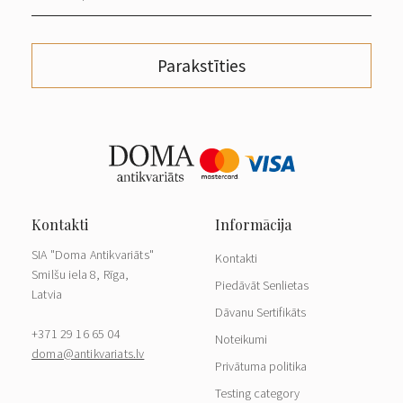
Parakstīties
SIA "Doma Antikvariāts"
Kontakti
Smilšu iela 8, Rīga,
Piedāvāt Senlietas
Latvia
Dāvanu Sertifikāts
+371 29 16 65 04
Noteikumi
doma@antikvariats.lv
Privātuma politika
Testing category