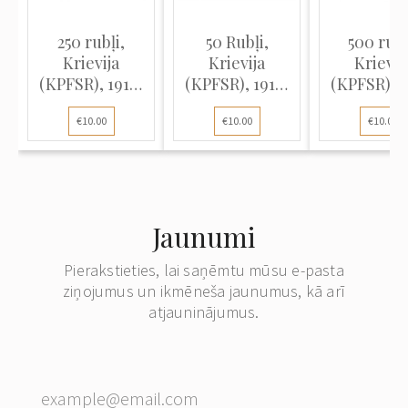
250 rubļi,
50 Rubļi,
500 rubļ
Krievija
Krievija
Krievij
(KPFSR), 1918,
(KPFSR), 1918,
(KPFSR), 1
paraksti
paraksti
parakst
€10.00
€10.00
€10.00
Pjatakovs /
Pjatakovs / E.
Pjatakovs
Aleksejevs (VF)
Žiharevs (VF),
Žiharjovs 
Pick 91
Jaunumi
Pierakstieties, lai saņēmtu mūsu e-pasta
ziņojumus un ikmēneša jaunumus, kā arī
atjauninājumus.