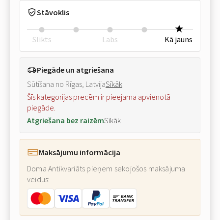
Stāvoklis
Slikts
Labs
Kā jauns
Piegāde un atgriešana
Sūtīšana no Rīgas, Latvija
Sīkāk
Šīs kategorijas precēm ir pieejama apvienotā
piegāde.
Atgriešana bez raizēm
Sīkāk
Maksājumu informācija
Doma Antikvariāts pieņem sekojošos maksājuma
veidus: