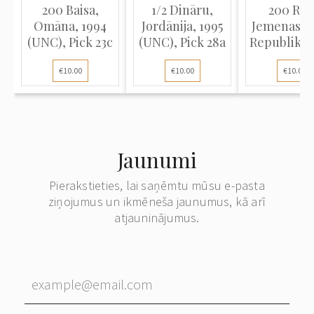
200 Baisa,
1/2 Dināru,
200 Riāl
Omāna, 1994
Jordānija, 1995
Jemenas A
(UNC), Pick 23c
(UNC), Pick 28a
Republika,
(UNC), Pic
€10.00
€10.00
€10.00
Jaunumi
Pierakstieties, lai saņēmtu mūsu e-pasta
ziņojumus un ikmēneša jaunumus, kā arī
atjauninājumus.