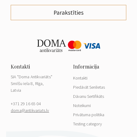
Parakstīties
SIA "Doma Antikvariāts"
Kontakti
Smilšu iela 8, Rīga,
Piedāvāt Senlietas
Latvia
Dāvanu Sertifikāts
+371 29 16 65 04
Noteikumi
doma@antikvariats.lv
Privātuma politika
Testing category