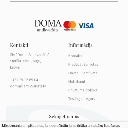
SIA "Doma Antikvariāts"
Kontakti
Smilšu iela 8, Rīga,
Piedāvāt Senlietas
Latvia
Dāvanu Sertifikāts
+371 29 16 65 04
Noteikumi
doma@antikvariats.lv
Privātuma politika
Testing category
Mēs izmantojam sīkdatnes, lai nodrošinātu jums ērtāku un labāku lietošanas