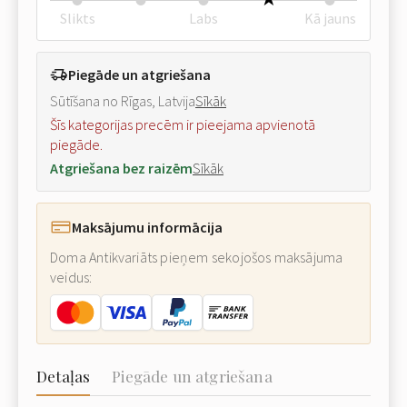
Slikts
Labs
Kā jauns
Piegāde un atgriešana
Sūtīšana no Rīgas, Latvija
Sīkāk
Šīs kategorijas precēm ir pieejama apvienotā
piegāde.
Atgriešana bez raizēm
Sīkāk
Maksājumu informācija
Doma Antikvariāts pieņem sekojošos maksājuma
veidus:
Detaļas
Piegāde un atgriešana