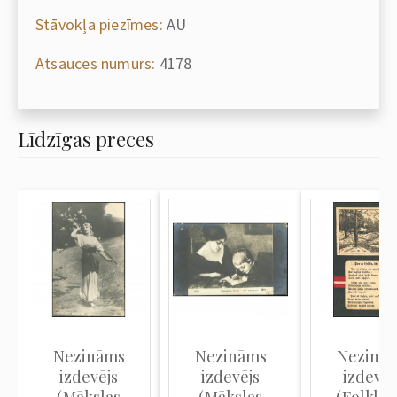
Stāvokļa piezīmes:
AU
Atsauces numurs:
4178
Līdzīgas preces
Nezināms
Nezināms
Nezinā
izdevējs
izdevējs
izdevēj
(Mākslas
(Mākslas
(Folklor