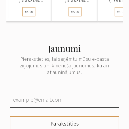
atklātne):
atklātne): Levi,
atklātne
€4.00
€5.00
€3.00
Alegori...
"...
Ziema..
Jaunumi
Pierakstieties, lai saņēmtu mūsu e-pasta
ziņojumus un ikmēneša jaunumus, kā arī
atjauninājumus.
Parakstīties