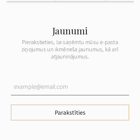
Rīgas uz Cīrihi
Kopenhāgenu
sekojoš
(Dānija)
pāradresā
uz Vācij
Jaunumi
Pierakstieties, lai saņēmtu mūsu e-pasta
ziņojumus un ikmēneša jaunumus, kā arī
atjauninājumus.
Parakstīties