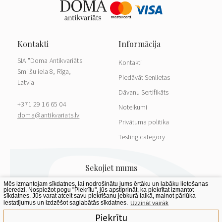
SIA "Doma Antikvariāts"
Kontakti
Smilšu iela 8, Rīga,
Piedāvāt Senlietas
Latvia
Dāvanu Sertifikāts
+371 29 16 65 04
Noteikumi
doma@antikvariats.lv
Privātuma politika
Testing category
Mēs izmantojam sīkdatnes, lai nodrošinātu jums ērtāku un labāku lietošanas
pieredzi. Nospiežot pogu "Piekrītu", jūs apstiprināt, ka piekrītat izmantot
sīkdatnes. Jūs varat atcelt savu piekrišanu jebkurā laikā, mainot pārlūka
iestatījumus un izdzēšot saglabātās sīkdatnes.
Uzzināt vairāk
Piekrītu