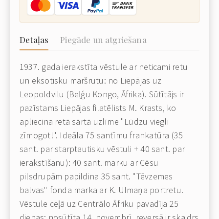
Detaļas
Piegāde un atgriešana
1937. gada ierakstīta vēstule ar neticami retu
un eksotisku maršrutu: no Liepājas uz
Leopoldvilu (Beļģu Kongo, Āfrika). Sūtītājs ir
pazīstams Liepājas filatēlists M. Krasts, ko
apliecina retā sārtā uzlīme "Lūdzu viegli
zīmogot!". Ideāla 75 santīmu frankatūra (35
sant. par starptautisku vēstuli + 40 sant. par
ierakstīšanu): 40 sant. marku ar Cēsu
pilsdrupām papildina 35 sant. "Tēvzemes
balvas" fonda marka ar K. Ulmaņa portretu.
Vēstule ceļā uz Centrālo Āfriku pavadīja 25
dienas: nosūtīta 14. novembrī, reversā ir skaidrs