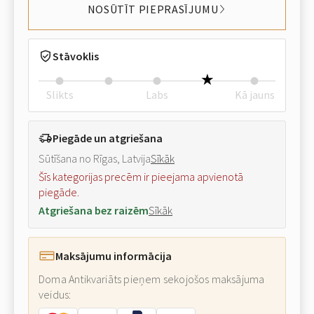
NOSŪTĪT PIEPRASĪJUMU
Stāvoklis
Slikts
Labs
Kā jauns
Piegāde un atgriešana
Sūtīšana no Rīgas, Latvija
Sīkāk
Šīs kategorijas precēm ir pieejama apvienotā
piegāde.
Atgriešana bez raizēm
Sīkāk
Maksājumu informācija
Doma Antikvariāts pieņem sekojošos maksājuma
veidus: