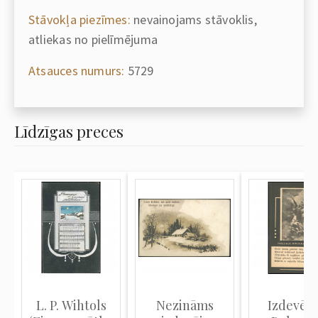
Stāvokļa piezīmes:
nevainojams stāvoklis,
atliekas no pielīmējuma
Atsauces numurs:
5729
Līdzīgas preces
L. P. Wihtols
Nezināms
Izdevējs 