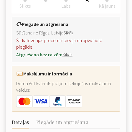
Slikts
Labs
Kā jauns
Piegāde un atgriešana
Sūtīšana no Rīgas, Latvija
Sīkāk
Šīs kategorijas precēm ir pieejama apvienotā
piegāde.
Atgriešana bez raizēm
Sīkāk
Maksājumu informācija
Doma Antikvariāts pieņem sekojošos maksājuma
veidus:
Detaļas
Piegāde un atgriešana