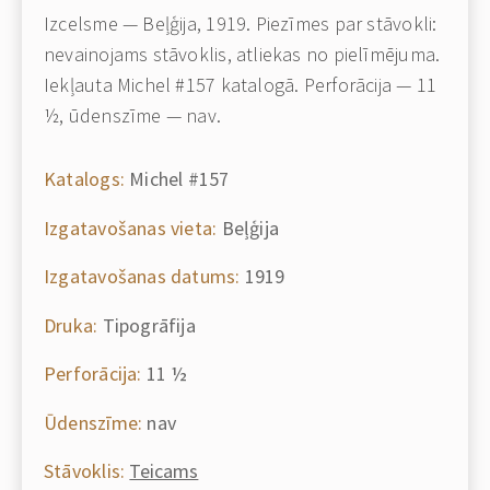
Izcelsme — Beļģija, 1919. Piezīmes par stāvokli:
nevainojams stāvoklis, atliekas no pielīmējuma.
Iekļauta Michel #157 katalogā. Perforācija — 11
½, ūdenszīme — nav.
Katalogs:
Michel #157
Izgatavošanas vieta:
Beļģija
Izgatavošanas datums:
1919
Druka:
Tipogrāfija
Perforācija:
11 ½
Ūdenszīme:
nav
Stāvoklis:
Teicams