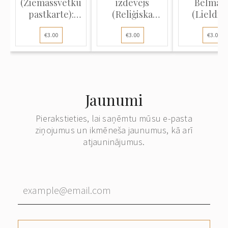
(Ziemassvētku
izdevējs
Belman
pastkarte):
(Reliģiska
(Lieldie
Ziema...
atklātne):
atklātne): 
€3.00
€3.00
€3.00
Ziema...
Jaunumi
Pierakstieties, lai saņēmtu mūsu e-pasta
ziņojumus un ikmēneša jaunumus, kā arī
atjauninājumus.