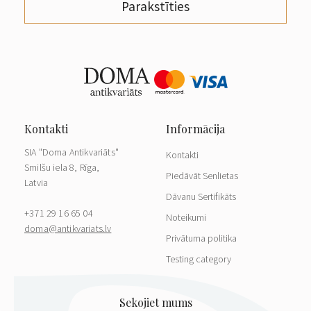
Parakstīties
SIA "Doma Antikvariāts"
Kontakti
Smilšu iela 8, Rīga,
Piedāvāt Senlietas
Latvia
Dāvanu Sertifikāts
+371 29 16 65 04
Noteikumi
doma@antikvariats.lv
Privātuma politika
Testing category