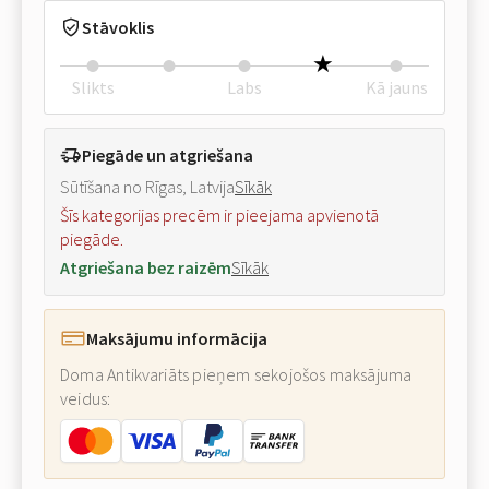
Stāvoklis
Slikts
Labs
Kā jauns
Piegāde un atgriešana
Sūtīšana no Rīgas, Latvija
Sīkāk
Šīs kategorijas precēm ir pieejama apvienotā
piegāde.
Atgriešana bez raizēm
Sīkāk
Maksājumu informācija
Doma Antikvariāts pieņem sekojošos maksājuma
veidus: