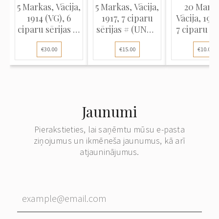
5 Markas, Vācija,
5 Markas, Vācija,
20 Marka
1914 (VG), 6
1917, 7 ciparu
Vācija, 1914
ciparu sērijas #,
sērijas # (UNC),
7 ciparu sē
Pick 47a
Pick 56a
#, Pick 4
€30.00
€15.00
€10.00
Jaunumi
Pierakstieties, lai saņēmtu mūsu e-pasta
ziņojumus un ikmēneša jaunumus, kā arī
atjauninājumus.