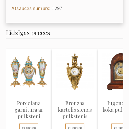
Atsauces numurs:
1297
Līdzīgas preces
Porcelāna
Bronzas
Jūgendst
garnitūra ar
kartelis sienas
koka pulks
pulksteni
pulkstenis
€4,800.00
€3,000.00
€1,900.00