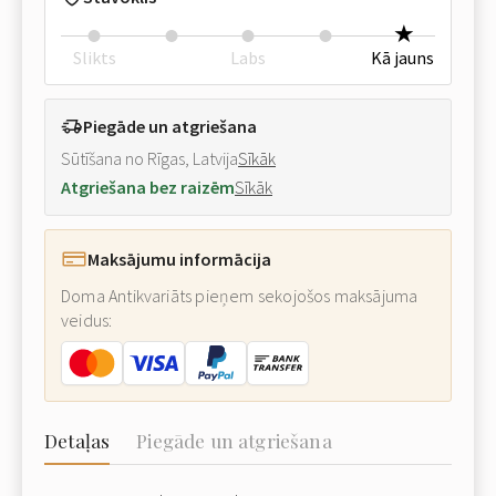
Slikts
Labs
Kā jauns
Piegāde un atgriešana
Sūtīšana no Rīgas, Latvija
Sīkāk
Atgriešana bez raizēm
Sīkāk
Maksājumu informācija
Doma Antikvariāts pieņem sekojošos maksājuma
veidus:
Detaļas
Piegāde un atgriešana