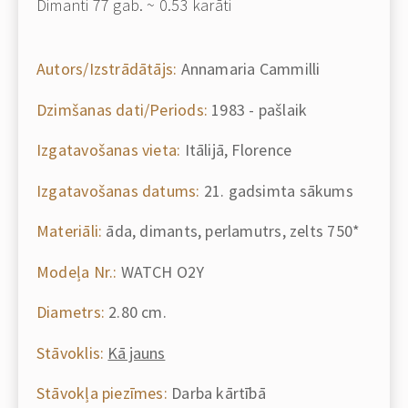
Dimanti 77 gab. ~ 0.53 karāti
Autors/Izstrādātājs:
Annamaria Cammilli
Dzimšanas dati/Periods:
1983 - pašlaik
Izgatavošanas vieta:
Itālijā, Florence
Izgatavošanas datums:
21. gadsimta sākums
Materiāli:
āda, dimants, perlamutrs, zelts 750*
Modeļa Nr.:
WATCH O2Y
Diametrs:
2.80 cm.
Stāvoklis:
Kā jauns
Stāvokļa piezīmes:
Darba kārtībā