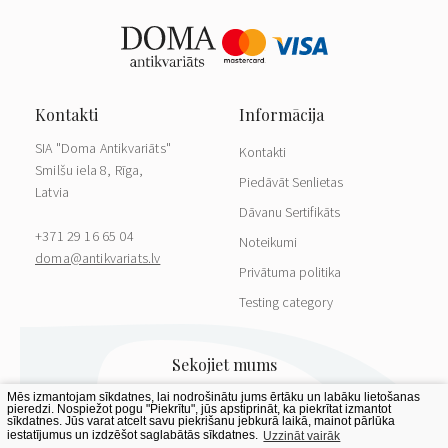
SIA "Doma Antikvariāts"
Kontakti
Smilšu iela 8, Rīga,
Piedāvāt Senlietas
Latvia
Dāvanu Sertifikāts
+371 29 16 65 04
Noteikumi
doma@antikvariats.lv
Privātuma politika
Testing category
Mēs izmantojam sīkdatnes, lai nodrošinātu jums ērtāku un labāku lietošanas
pieredzi. Nospiežot pogu "Piekrītu", jūs apstiprināt, ka piekrītat izmantot
sīkdatnes. Jūs varat atcelt savu piekrišanu jebkurā laikā, mainot pārlūka
iestatījumus un izdzēšot saglabātās sīkdatnes.
Uzzināt vairāk