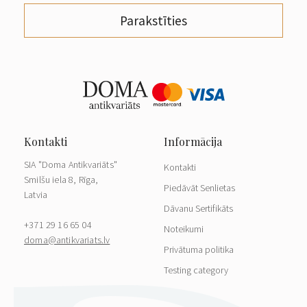
Parakstīties
SIA "Doma Antikvariāts"
Kontakti
Smilšu iela 8, Rīga,
Piedāvāt Senlietas
Latvia
Dāvanu Sertifikāts
+371 29 16 65 04
Noteikumi
doma@antikvariats.lv
Privātuma politika
Testing category