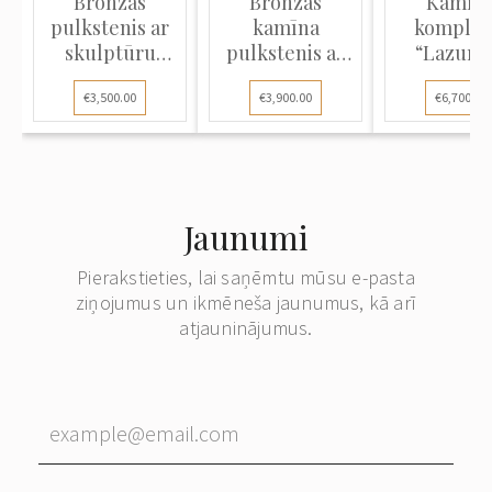
Bronzas
Bronzas
Kamīn
pulkstenis ar
kamīna
komplek
skulptūru
pulkstenis ar
“Lazurīt
"Dāma pie lād...
marmoru
€3,500.00
€3,900.00
€6,700.00
Jaunumi
Pierakstieties, lai saņēmtu mūsu e-pasta
ziņojumus un ikmēneša jaunumus, kā arī
atjauninājumus.