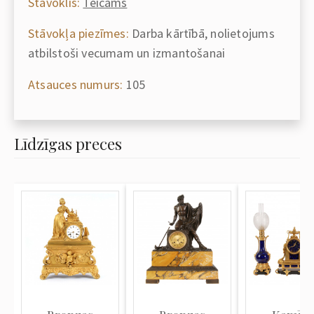
Stāvoklis:
Teicams
Stāvokļa piezīmes:
Darba kārtībā, nolietojums
atbilstoši vecumam un izmantošanai
Atsauces numurs:
105
Līdzīgas preces