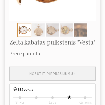
Zelta kabatas pulkstenis "Vesta"
Prece pārdota
NOSŪTĪT PIEPRASĪJUMU
Stāvoklis
Slikts
Labs
Kā jauns