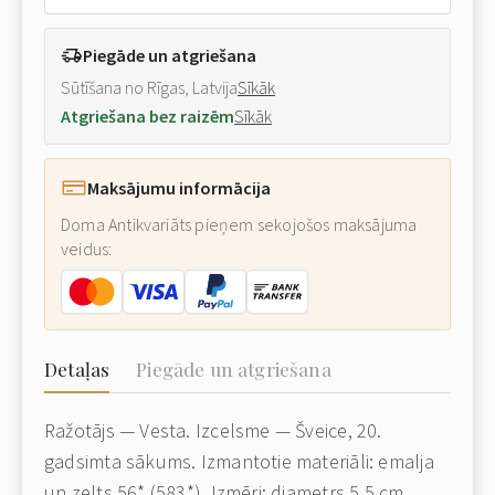
Piegāde un atgriešana
Sūtīšana no Rīgas, Latvija
Sīkāk
Atgriešana bez raizēm
Sīkāk
Maksājumu informācija
Doma Antikvariāts pieņem sekojošos maksājuma
veidus:
Detaļas
Piegāde un atgriešana
Ražotājs — Vesta. Izcelsme — Šveice, 20.
gadsimta sākums. Izmantotie materiāli: emalja
un zelts 56* (583*). Izmēri: diametrs 5.5 cm.