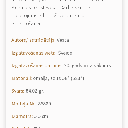
Piezīmes par stāvokli: Darba kārtībā,
nolietojums atbilstoši vecumam un
izmantošanai.
Autors/Izstrādātājs:
Vesta
Izgatavošanas vieta:
Šveice
Izgatavošanas datums:
20. gadsimta sākums
Materiāli:
emalja, zelts 56* (583*)
Svars:
84.02 gr.
Modeļa Nr.:
86889
Diametrs:
5.5 cm.