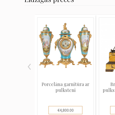
Porcelāna garnitūra ar
B
pulksteni
pulks
€4,800.00