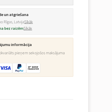
de un atgriešana
o Rīgas, Latvija
Sīkāk
na bez raizēm
Sīkāk
ājumu informācija
ikvariāts pieņem sekojošos maksājuma