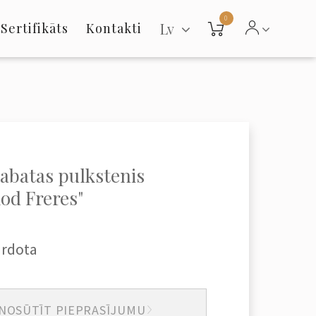
0
Lv
Sertifikāts
Kontakti
kabatas pulkstenis
od Freres"
ārdota
NOSŪTĪT PIEPRASĪJUMU