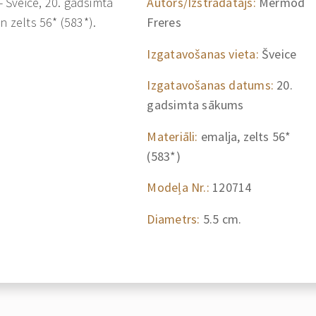
 Šveice, 20. gadsimta
Autors/Izstrādātājs:
Mermod
n zelts 56* (583*).
Freres
Izgatavošanas vieta:
Šveice
Izgatavošanas datums:
20.
gadsimta sākums
Materiāli:
emalja, zelts 56*
(583*)
Modeļa Nr.:
120714
Diametrs:
5.5 cm.