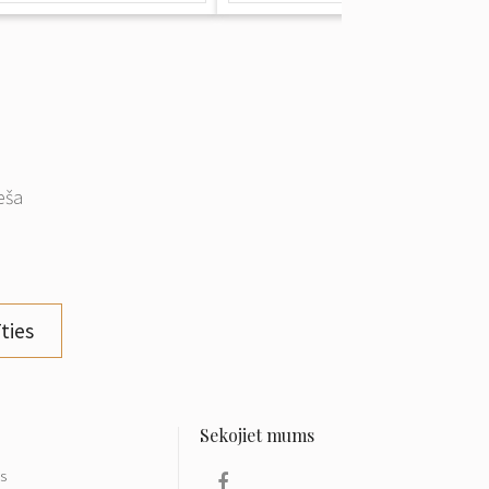
eša
ties
ls