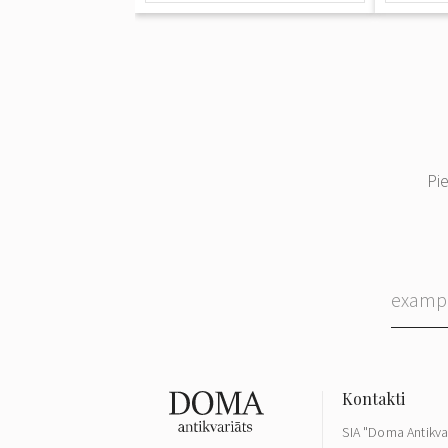
Pi
SIA "Doma Antikva