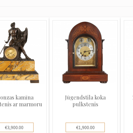
ronzas kamīna
Jūgendstila koka
tenis ar marmoru
pulkstenis
€3,900.00
€1,900.00