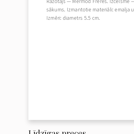
Ražotājs — Mermod Freres. Izcelsme —
sākums. Izmantotie materiāli: emalja u
Izmēri: diametrs 5.5 cm.
Līdzīgas preces