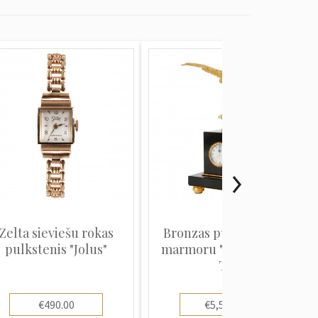
Zelta sieviešu rokas
Bronzas pulkstenis ar
pulkstenis "Jolus"
marmoru "Ērglis, Ļevs
T...
€490.00
€5,500.00