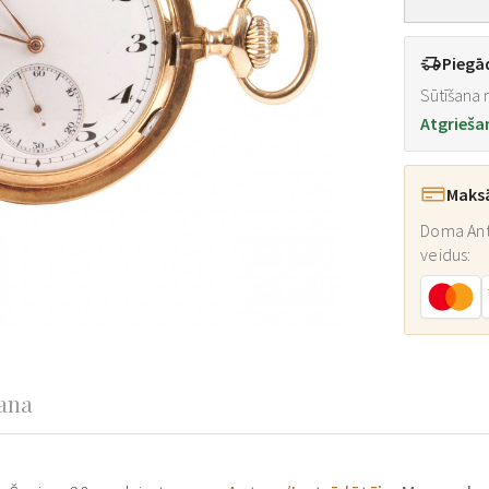
Piegā
Sūtīšana n
Atgrieša
Maks
Doma Ant
veidus:
šana