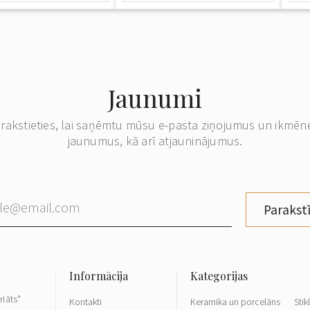
Jaunumi
erakstieties, lai saņēmtu mūsu e-pasta ziņojumus un ikmēn
jaunumus, kā arī atjauninājumus.
Parakstī
riāts"
Kontakti
Keramika un porcelāns
Stik