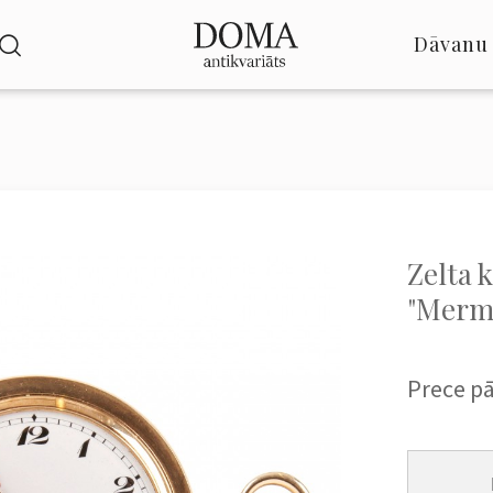
Dāvanu 
Zelta 
"Merm
Prece p