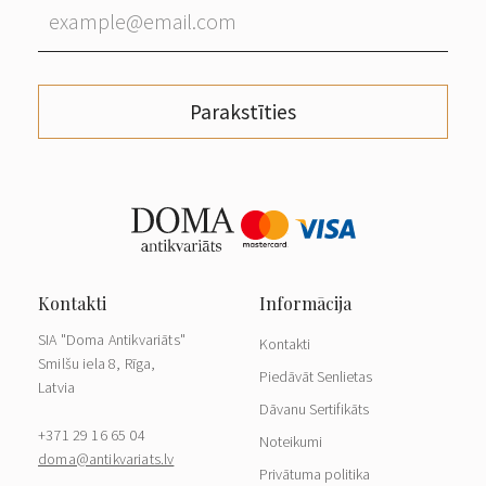
Parakstīties
SIA "Doma Antikvariāts"
Kontakti
Smilšu iela 8, Rīga,
Piedāvāt Senlietas
Latvia
Dāvanu Sertifikāts
+371 29 16 65 04
Noteikumi
doma@antikvariats.lv
Privātuma politika