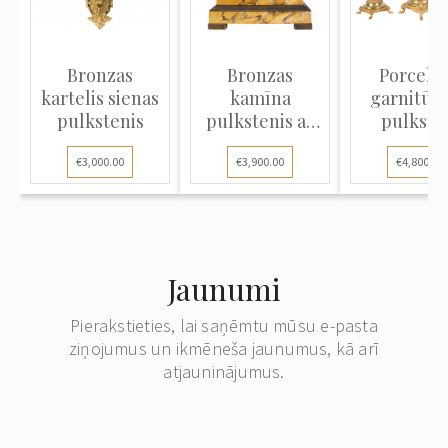
Bronzas
Bronzas
Porcelā
kartelis sienas
kamīna
garnitūra
pulkstenis
pulkstenis ar
pulkste
marmoru
€3,000.00
€3,900.00
€4,800.00
Jaunumi
Pierakstieties, lai saņēmtu mūsu e-pasta
ziņojumus un ikmēneša jaunumus, kā arī
atjauninājumus.