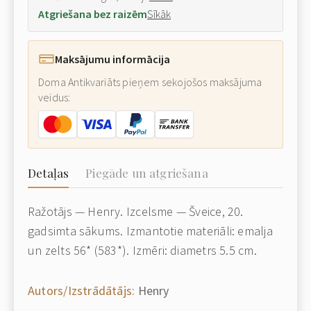
Atgriešana bez raizēm
Sīkāk
Maksājumu informācija
Doma Antikvariāts pieņem sekojošos maksājuma
veidus:
Detaļas
Piegāde un atgriešana
Ražotājs — Henry. Izcelsme — Šveice, 20.
gadsimta sākums. Izmantotie materiāli: emalja
un zelts 56* (583*). Izmēri: diametrs 5.5 cm.
Autors/Izstrādātājs:
Henry