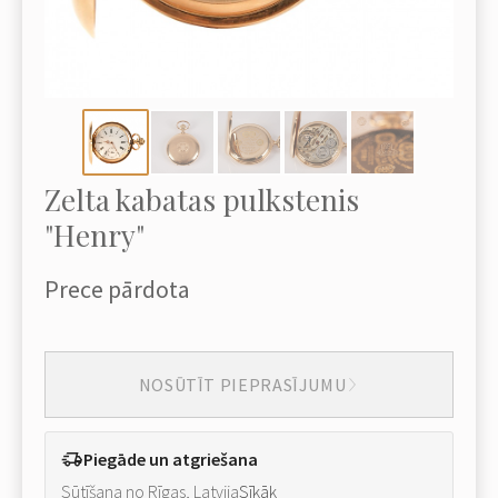
Zelta kabatas pulkstenis
"Henry"
Prece pārdota
NOSŪTĪT PIEPRASĪJUMU
Piegāde un atgriešana
Sūtīšana no Rīgas, Latvija
Sīkāk