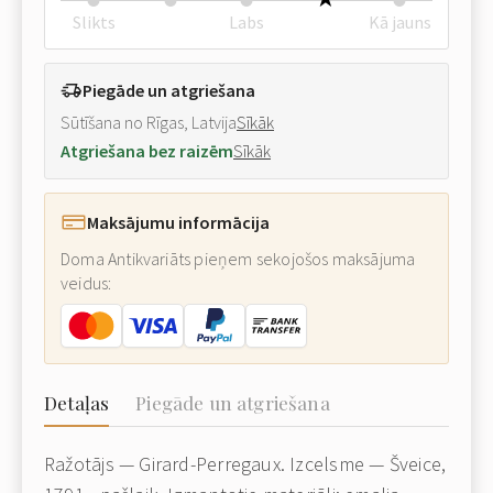
Slikts
Labs
Kā jauns
Piegāde un atgriešana
Sūtīšana no Rīgas, Latvija
Sīkāk
Atgriešana bez raizēm
Sīkāk
Maksājumu informācija
Doma Antikvariāts pieņem sekojošos maksājuma
veidus:
Detaļas
Piegāde un atgriešana
Ražotājs — Girard-Perregaux. Izcelsme — Šveice,