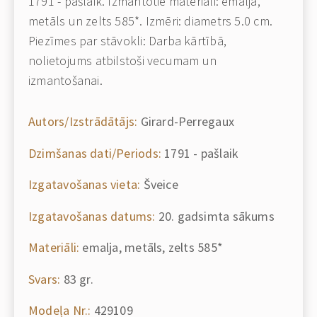
1791 - pašlaik. Izmantotie materiāli: emalja,
metāls un zelts 585*. Izmēri: diametrs 5.0 cm.
Piezīmes par stāvokli: Darba kārtībā,
nolietojums atbilstoši vecumam un
izmantošanai.
Autors/Izstrādātājs:
Girard-Perregaux
Dzimšanas dati/Periods:
1791 - pašlaik
Izgatavošanas vieta:
Šveice
Izgatavošanas datums:
20. gadsimta sākums
Materiāli:
emalja, metāls, zelts 585*
Svars:
83 gr.
Modeļa Nr.:
429109