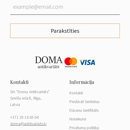
Parakstīties
SIA "Doma Antikvariāts"
Kontakti
Smilšu iela 8, Rīga,
Piedāvāt Senlietas
Latvia
Dāvanu Sertifikāts
+371 29 16 65 04
Noteikumi
doma@antikvariats.lv
Privātuma politika