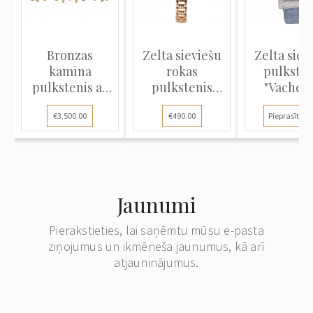
Bronzas
Zelta sieviešu
Zelta siev
kamīna
rokas
pulksten
pulkstenis ar
pulkstenis
"Vacher
svečturiem
"Jolus"
Constanti
€3,500.00
€490.00
Pieprasīt ce
Jaunumi
Pierakstieties, lai saņēmtu mūsu e-pasta
ziņojumus un ikmēneša jaunumus, kā arī
atjauninājumus.