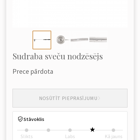
Sudraba sveču nodzēsējs
Prece pārdota
NOSŪTĪT PIEPRASĪJUMU
Stāvoklis
Slikts
Labs
Kā jauns