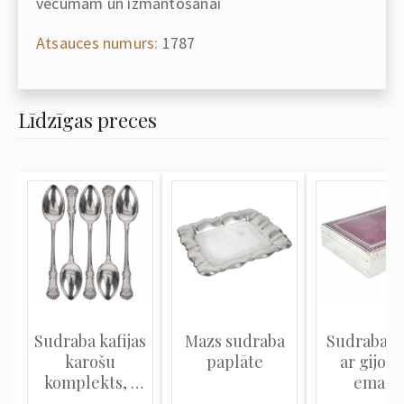
vecumam un izmantošanai
Atsauces numurs:
1787
Līdzīgas preces
Sudraba kafijas
Mazs sudraba
Sudraba k
karošu
paplāte
ar gijošē
komplekts, 5
emalju
gab.