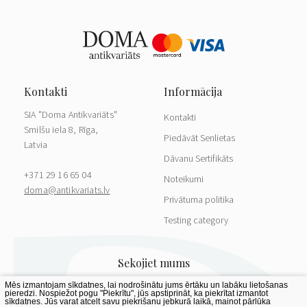
SIA "Doma Antikvariāts"
Kontakti
Smilšu iela 8, Rīga,
Piedāvāt Senlietas
Latvia
Dāvanu Sertifikāts
+371 29 16 65 04
Noteikumi
doma@antikvariats.lv
Privātuma politika
Testing category
Mēs izmantojam sīkdatnes, lai nodrošinātu jums ērtāku un labāku lietošanas
pieredzi. Nospiežot pogu "Piekrītu", jūs apstiprināt, ka piekrītat izmantot
sīkdatnes. Jūs varat atcelt savu piekrišanu jebkurā laikā, mainot pārlūka