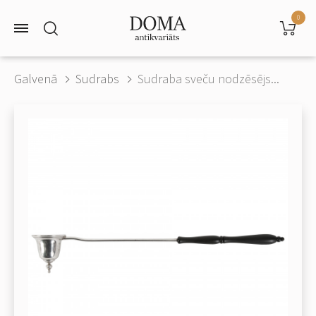
0
Galvenā
Sudrabs
Sudraba sveču nodzēsējs...