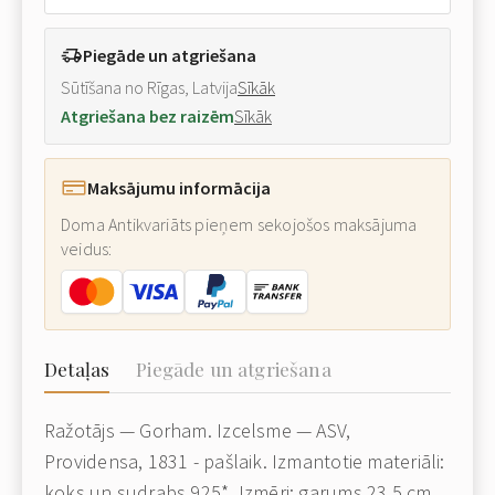
Piegāde un atgriešana
Sūtīšana no Rīgas, Latvija
Sīkāk
Atgriešana bez raizēm
Sīkāk
Maksājumu informācija
Doma Antikvariāts pieņem sekojošos maksājuma
veidus:
Detaļas
Piegāde un atgriešana
Ražotājs — Gorham. Izcelsme — ASV,
Providensa, 1831 - pašlaik. Izmantotie materiāli:
koks un sudrabs 925*. Izmēri: garums 23.5 cm.