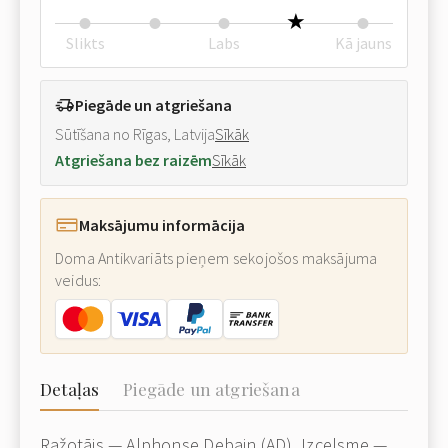
Slikts
Labs
Kā jauns
Piegāde un atgriešana
Sūtīšana no Rīgas, Latvija
Sīkāk
Atgriešana bez raizēm
Sīkāk
Maksājumu informācija
Doma Antikvariāts pieņem sekojošos maksājuma
veidus:
Detaļas
Piegāde un atgriešana
Ražotājs — Alphonse Debain (AD). Izcelsme —