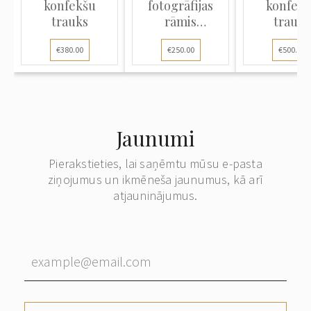
konfekšu
fotogrāfijas
konfek
trauks
rāmis
trauks
jūgendstilā
€380.00
€250.00
€500.00
Jaunumi
Pierakstieties, lai saņēmtu mūsu e-pasta
ziņojumus un ikmēneša jaunumus, kā arī
atjauninājumus.