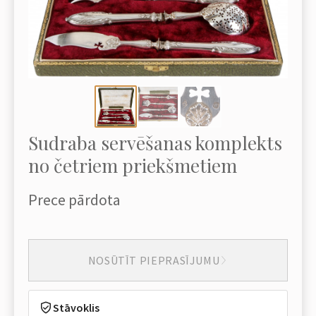
Sudraba servēšanas komplekts
no četriem priekšmetiem
Prece pārdota
NOSŪTĪT PIEPRASĪJUMU
Stāvoklis