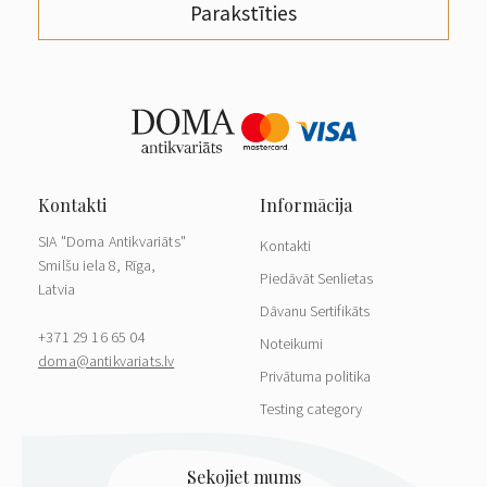
Parakstīties
SIA "Doma Antikvariāts"
Kontakti
Smilšu iela 8, Rīga,
Piedāvāt Senlietas
Latvia
Dāvanu Sertifikāts
+371 29 16 65 04
Noteikumi
doma@antikvariats.lv
Privātuma politika
Testing category