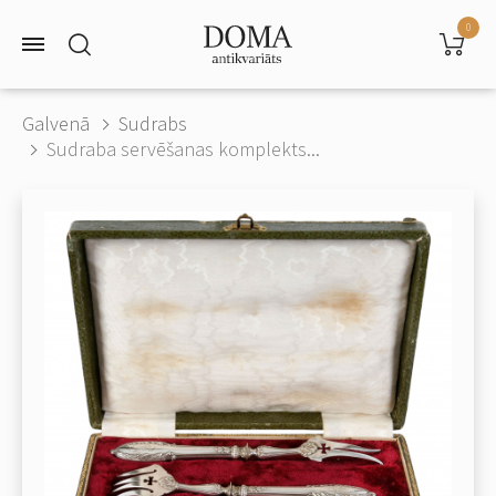
0
Galvenā
Sudrabs
Sudraba servēšanas komplekts...