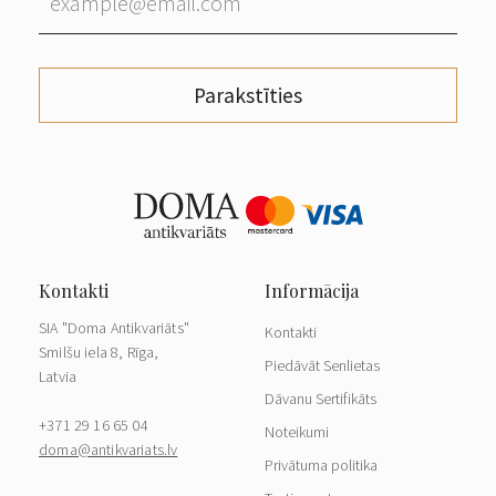
Parakstīties
SIA "Doma Antikvariāts"
Kontakti
Smilšu iela 8, Rīga,
Piedāvāt Senlietas
Latvia
Dāvanu Sertifikāts
+371 29 16 65 04
Noteikumi
doma@antikvariats.lv
Privātuma politika