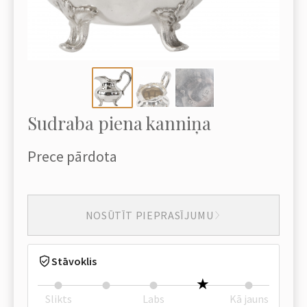
Sudraba piena kanniņa
Prece pārdota
NOSŪTĪT PIEPRASĪJUMU
Stāvoklis
Slikts
Labs
Kā jauns