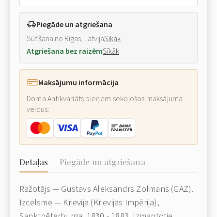
Piegāde un atgriešana
Sūtīšana no Rīgas, Latvija
Sīkāk
Atgriešana bez raizēm
Sīkāk
Maksājumu informācija
Doma Antikvariāts pieņem sekojošos maksājuma
veidus:
Detaļas
Piegāde un atgriešana
Ražotājs — Gustavs Aleksandrs Zolmans (GAZ).
Izcelsme — Krievija (Krievijas Impērija),
Sanktpēterburga, 1830 - 1883. Izmantotie