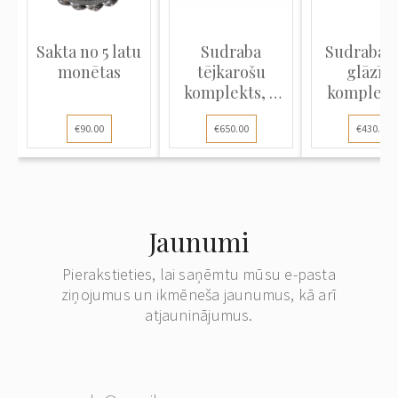
Sakta no 5 latu
Sudraba
Sudraba š
monētas
tējkarošu
glāzīš
komplekts, 9
komplekts
gab. "Grand
gab.
€90.00
€650.00
€430.00
Co...
Jaunumi
Pierakstieties, lai saņēmtu mūsu e-pasta
ziņojumus un ikmēneša jaunumus, kā arī
atjauninājumus.