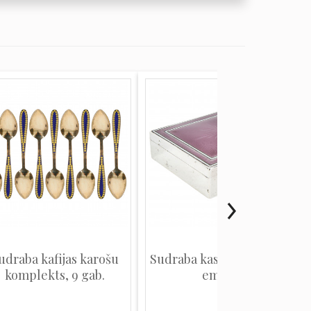
udraba kafijas karošu
Sudraba kaste ar gijošētu
komplekts, 9 gab.
emalju