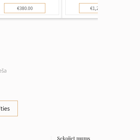
€380.00
€1,200.00
eša
ties