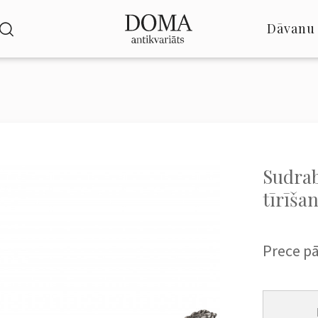
Dāvanu 
Sudrab
tīrīšan
Prece p