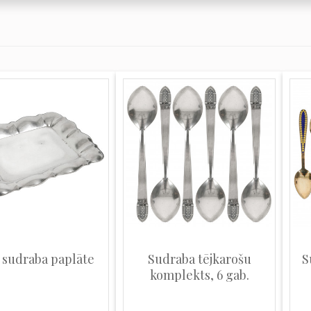
 sudraba paplāte
Sudraba tējkarošu
S
komplekts, 6 gab.