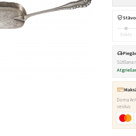
Stāvo
Slikts
Piegā
Sūtīšana n
Atgrieša
Maks
Doma Ant
veidus: