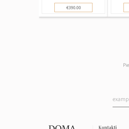
€390.00
Pi