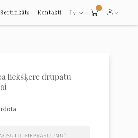
0
Lv
Sertifikāts
Kontakti
a liekšķere drupatu
ai
ārdota
NOSŪTĪT PIEPRASĪJUMU