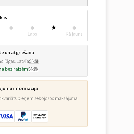
klis
Labs
Kā jauns
de un atgriešana
o Rīgas, Latvija
Sīkāk
na bez raizēm
Sīkāk
ājumu informācija
ikvariāts pieņem sekojošos maksājuma