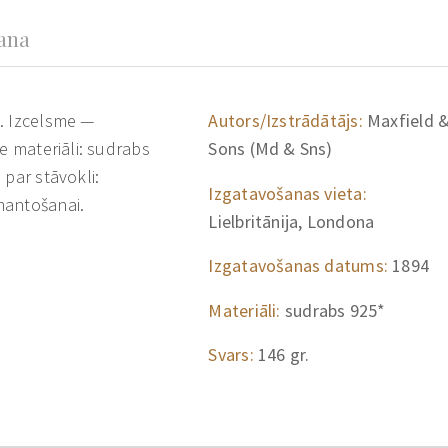
šana
. Izcelsme —
Autors/Izstrādātājs:
Maxfield 
e materiāli: sudrabs
Sons (Md & Sns)
 par stāvokli:
Izgatavošanas vieta:
mantošanai.
Lielbritānija, Londona
Izgatavošanas datums:
1894
Materiāli:
sudrabs 925*
Svars:
146 gr.