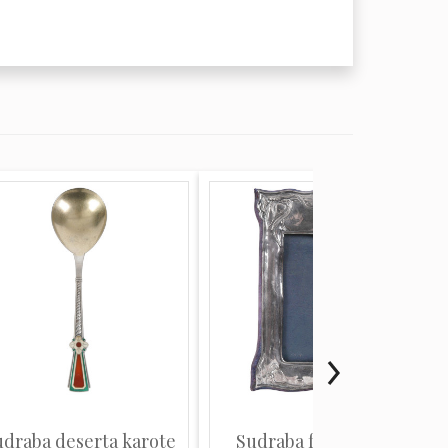
udraba deserta karote
Sudraba fotogrāfijas