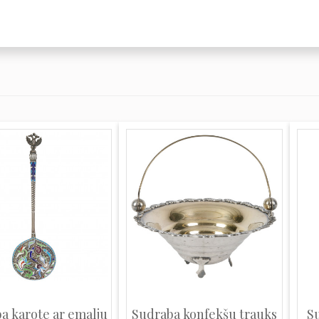
a karote ar emalju
Sudraba konfekšu trauks
S