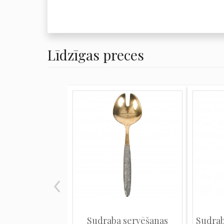
Līdzīgas preces
Sudraba servēšanas
Sudrab