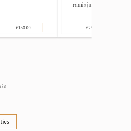
rāmis jūgendstilā
€150.00
€250.00
eša
ties