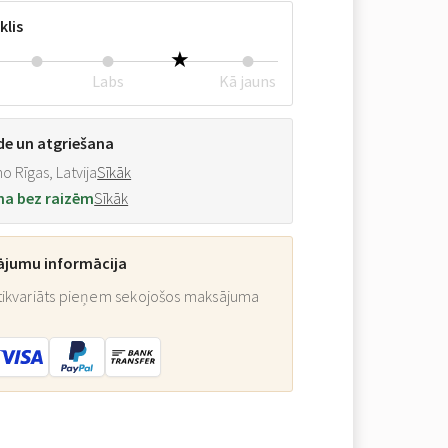
klis
Labs
Kā jauns
de un atgriešana
o Rīgas, Latvija
Sīkāk
na bez raizēm
Sīkāk
ājumu informācija
ikvariāts pieņem sekojošos maksājuma