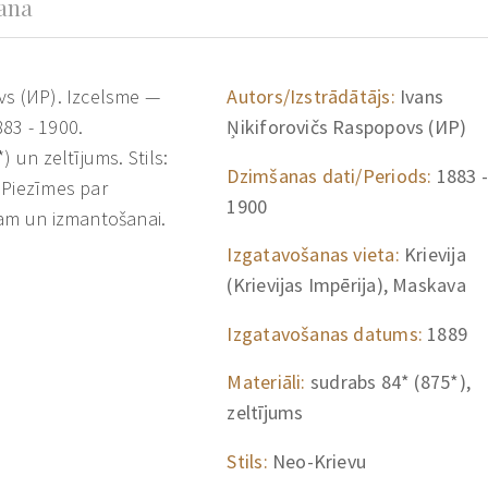
šana
vs (ИР). Izcelsme —
Autors/Izstrādātājs:
Ivans
883 - 1900.
Ņikiforovičs Raspopovs (ИР)
) un zeltījums. Stils:
Dzimšanas dati/Periods:
1883 -
 Piezīmes par
1900
mam un izmantošanai.
Izgatavošanas vieta:
Krievija
(Krievijas Impērija), Maskava
Izgatavošanas datums:
1889
Materiāli:
sudrabs 84* (875*),
zeltījums
Stils:
Neo-Krievu