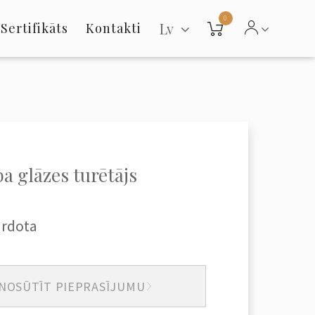
0
Lv
Sertifikāts
Kontakti
a glāzes turētājs
ārdota
NOSŪTĪT PIEPRASĪJUMU