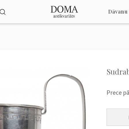
Dāvanu 
Sudrab
Prece p