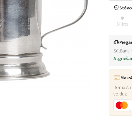
Stāvo
Slikts
Piegā
Sūtīšana n
Atgrieša
Maks
Doma Ant
veidus: