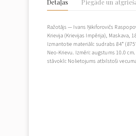
Detaļas
Piegāde un atgrie
Ražotājs — Ivans Ņikiforovičs Raspopo
Krievija (Krievijas Impērija), Maskava, 1
Izmantotie materiāli: sudrabs 84* (875*
Neo-Krievu. Izmēri: augstums 10.0 cm.
stāvokli: Nolietojums atbilstoši vecu