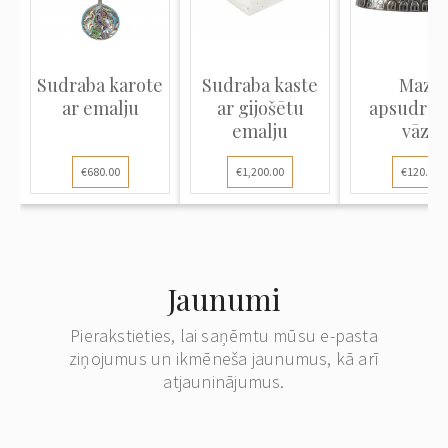
Sudraba karote
Sudraba kaste
Maza
ar emalju
ar gijošētu
apsudrab
emalju
vāze
jūgendst
€680.00
€1,200.00
€120.00
Jaunumi
Pierakstieties, lai saņēmtu mūsu e-pasta
ziņojumus un ikmēneša jaunumus, kā arī
atjauninājumus.