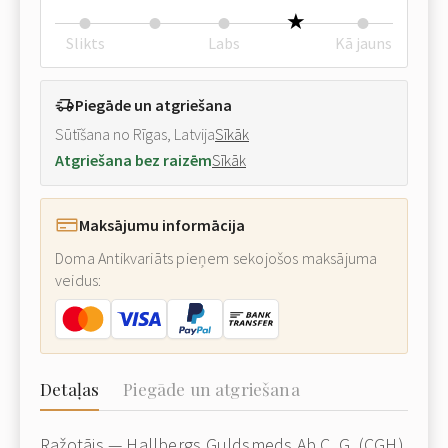
Slikts
Labs
Kā jauns
Piegāde un atgriešana
Sūtīšana no Rīgas, Latvija
Sīkāk
Atgriešana bez raizēm
Sīkāk
Maksājumu informācija
Doma Antikvariāts pieņem sekojošos maksājuma
veidus:
Detaļas
Piegāde un atgriešana
Ražotājs — Hallbergs Guldsmeds Ab C. G. (CGH).