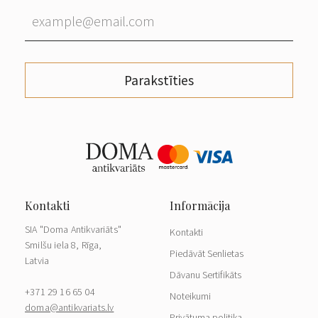
Parakstīties
SIA "Doma Antikvariāts"
Kontakti
Smilšu iela 8, Rīga,
Piedāvāt Senlietas
Latvia
Dāvanu Sertifikāts
+371 29 16 65 04
Noteikumi
doma@antikvariats.lv
Privātuma politika