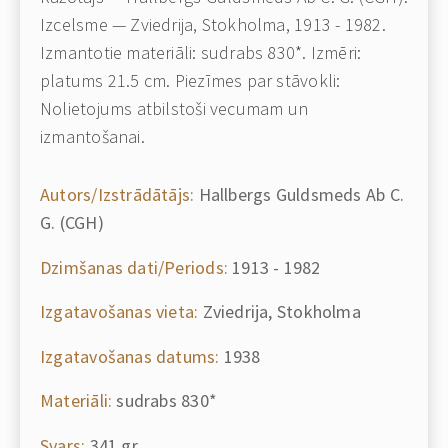
Izcelsme — Zviedrija, Stokholma, 1913 - 1982.
Izmantotie materiāli: sudrabs 830*. Izmēri:
platums 21.5 cm. Piezīmes par stāvokli:
Nolietojums atbilstoši vecumam un
izmantošanai.
Autors/Izstrādātājs:
Hallbergs Guldsmeds Ab C.
G. (CGH)
Dzimšanas dati/Periods:
1913 - 1982
Izgatavošanas vieta:
Zviedrija, Stokholma
Izgatavošanas datums:
1938
Materiāli:
sudrabs 830*
Svars:
341 gr.