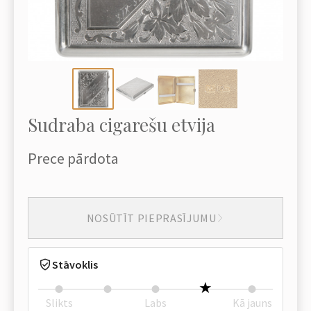
Sudraba cigarešu etvija
Prece pārdota
NOSŪTĪT PIEPRASĪJUMU
Stāvoklis
Slikts
Labs
Kā jauns