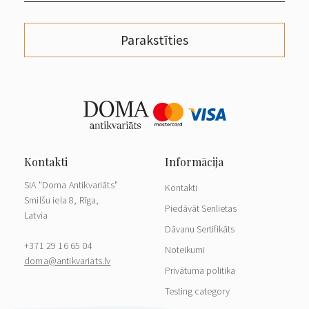
Parakstīties
SIA "Doma Antikvariāts"
Kontakti
Smilšu iela 8, Rīga,
Piedāvāt Senlietas
Latvia
Dāvanu Sertifikāts
+371 29 16 65 04
Noteikumi
doma@antikvariats.lv
Privātuma politika
Testing category