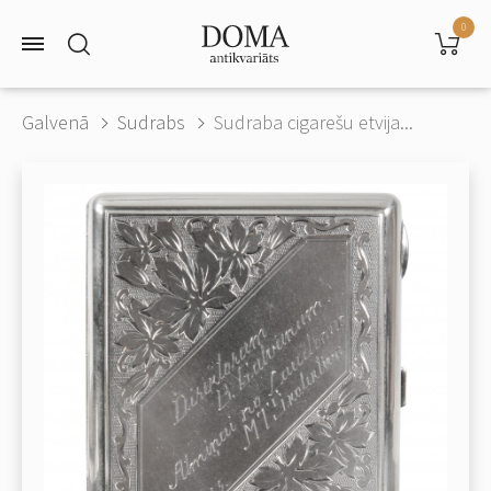
0
Galvenā
Sudrabs
Sudraba cigarešu etvija...