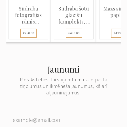
Sudraba
Sudraba šotu
Mazs sudr
fotogrāfijas
glāzīšu
paplāt
rāmis
komplekts, 6
jūgendstilā
gab.
€250.00
€430.00
€430.00
Jaunumi
Pierakstieties, lai saņēmtu mūsu e-pasta
ziņojumus un ikmēneša jaunumus, kā arī
atjauninājumus.