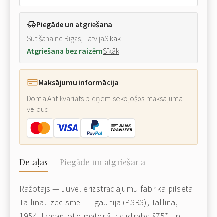
Piegāde un atgriešana
Sūtīšana no Rīgas, Latvija
Sīkāk
Atgriešana bez raizēm
Sīkāk
Maksājumu informācija
Doma Antikvariāts pieņem sekojošos maksājuma
veidus:
Detaļas
Piegāde un atgriešana
Ražotājs — Juvelierizstrādājumu fabrika pilsētā
Tallina. Izcelsme — Igaunija (PSRS), Tallina,
1954. Izmantotie materiāli: sudrabs 875* un