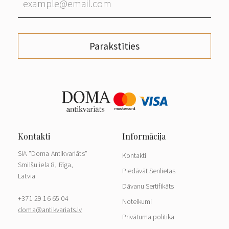
Parakstīties
SIA "Doma Antikvariāts"
Kontakti
Smilšu iela 8, Rīga,
Piedāvāt Senlietas
Latvia
Dāvanu Sertifikāts
+371 29 16 65 04
Noteikumi
doma@antikvariats.lv
Privātuma politika