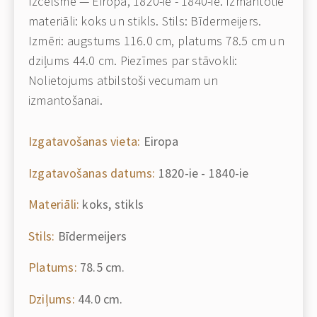
Izcelsme — Eiropa, 1820-ie - 1840-ie. Izmantotie
materiāli: koks un stikls. Stils: Bīdermeijers.
Izmēri: augstums 116.0 cm, platums 78.5 cm un
dziļums 44.0 cm. Piezīmes par stāvokli:
Nolietojums atbilstoši vecumam un
izmantošanai.
Izgatavošanas vieta:
Eiropa
Izgatavošanas datums:
1820-ie - 1840-ie
Materiāli:
koks, stikls
Stils:
Bīdermeijers
Platums:
78.5 cm.
Dziļums:
44.0 cm.