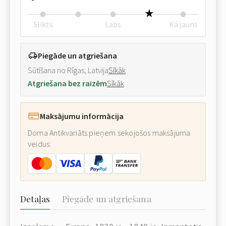
Slikts
Labs
Kā jauns
Piegāde un atgriešana
Sūtīšana no Rīgas, Latvija
Sīkāk
Atgriešana bez raizēm
Sīkāk
Maksājumu informācija
Doma Antikvariāts pieņem sekojošos maksājuma
veidus:
Detaļas
Piegāde un atgriešana