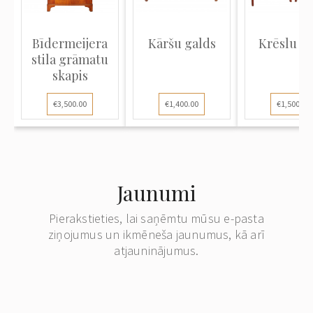
Bīdermeijera
Kāršu galds
Krēslu pā
stila grāmatu
skapis
€3,500.00
€1,400.00
€1,500.00
Jaunumi
Pierakstieties, lai saņēmtu mūsu e-pasta
ziņojumus un ikmēneša jaunumus, kā arī
atjauninājumus.