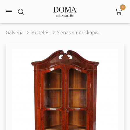
0
Galvenā
Mēbeles
Sienas stūra skapis...