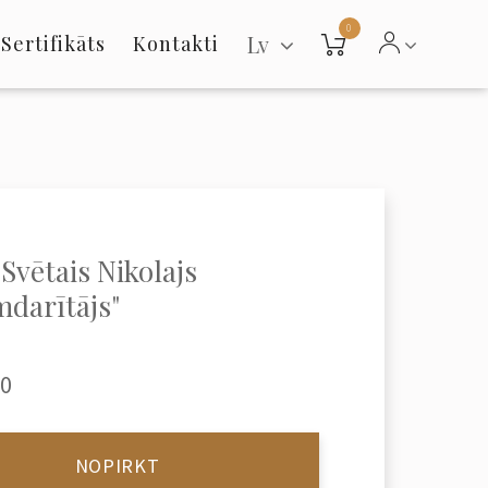
0
Lv
Sertifikāts
Kontakti
"Svētais Nikolajs
darītājs"
00
NOPIRKT