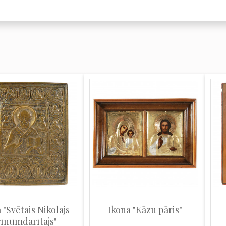
 "Svētais Nikolajs
Ikona "Кāzu pāris"
īnumdarītājs"