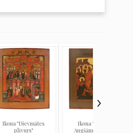
Ikona "Dievmātes
Ikona "Kristus
plīvurs"
Augšāmcelšanās"