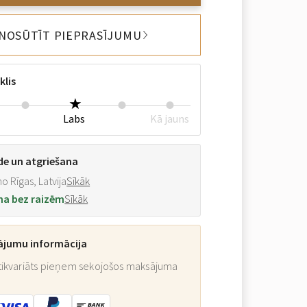
NOSŪTĪT PIEPRASĪJUMU
klis
Labs
Kā jauns
de un atgriešana
o Rīgas, Latvija
Sīkāk
na bez raizēm
Sīkāk
ājumu informācija
ikvariāts pieņem sekojošos maksājuma