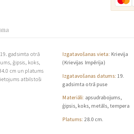
šana
, 19. gadsimta otrā
Izgatavošanas vieta:
Krievija
ums, ģipsis, koks,
(Krievijas Impērija)
 34.0 cm un platums
Izgatavošanas datums:
19.
ietojums atbilstoši
gadsimta otrā puse
Materiāli:
apsudrabojums,
ģipsis, koks, metāls, tempera
Platums:
28.0 cm.