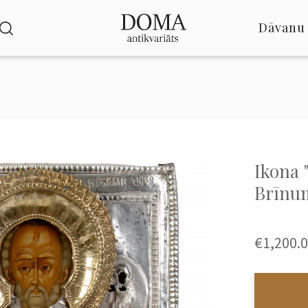
Dāvanu 
Ikona 
Brīnum
€1,200.