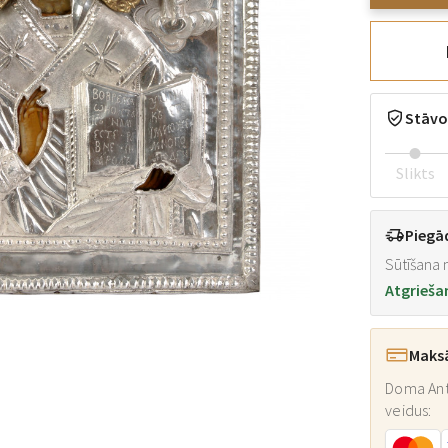
Stāvo
Slikts
Piegā
Sūtīšana n
Atgrieša
Maks
Doma Ant
veidus: