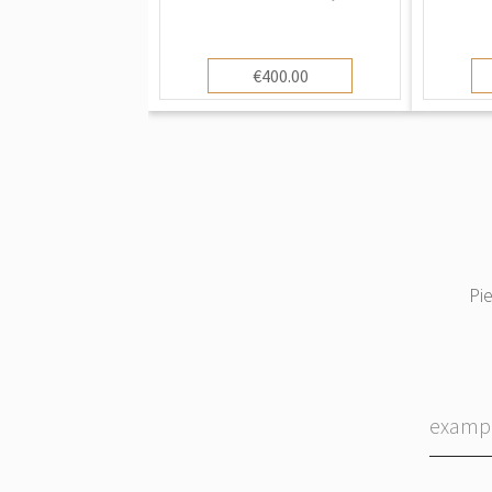
€400.00
Pi