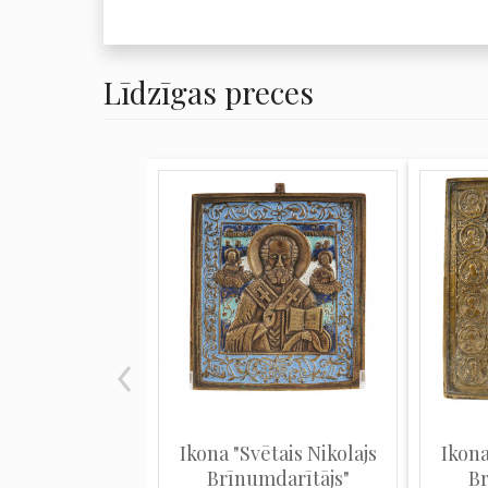
Līdzīgas preces
Ikona "Svētais Nikolajs
Ikona
Brīnumdarītājs"
Br