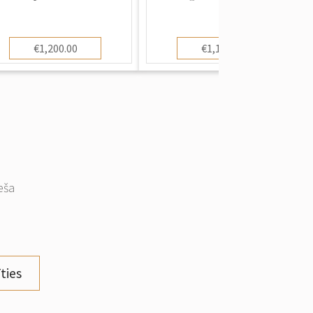
€1,200.00
€1,100.00
eša
ties