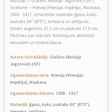
Ražotājs — Gračevs Nikolajs Jegorovičs (НГ).
Izcelsme — Krievija (Krievijas Impērija), Maskava,
1908 - 1917. Izmantotie materiāli: ģipsis, koks,
sudrabs 84* (875*), tempera un zeltījums.
Izmēri: augstums 22.3 cm un platums 17.9 cm.
Piezīmes par stāvokli: Nolietojums atbilstoši
vecumam un izmantošanai.
Autors/Izstrādātājs:
Gračevs Nikolajs
Jegorovičs (НГ)
Izgatavošanas vieta:
Krievija (Krievijas
Impērija), Maskava
Izgatavošanas datums:
1908 - 1917
Materiāli:
ģipsis, koks, sudrabs 84* (875*),
tempera, zeltījums