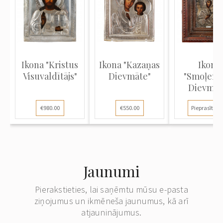
Ikona "Kristus
Ikona "Kazaņas
Ikona
Visuvaldītājs"
Dievmāte"
"Smoļens
Dievmāt
€980.00
€550.00
Pieprasīt ce
Jaunumi
Pierakstieties, lai saņēmtu mūsu e-pasta
ziņojumus un ikmēneša jaunumus, kā arī
atjauninājumus.