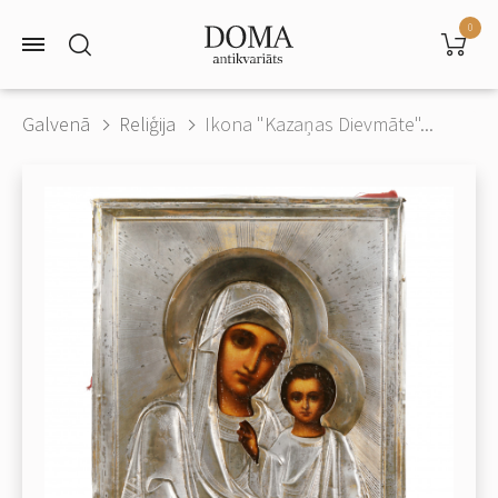
0
Galvenā
Reliģija
Ikona "Kazaņas Dievmāte"...