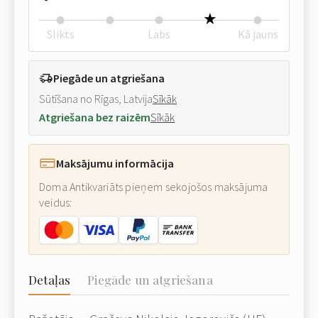
Slikts
Labs
Kā jauns
Piegāde un atgriešana
Sūtīšana no Rīgas, Latvija
Sīkāk
Atgriešana bez raizēm
Sīkāk
Maksājumu informācija
Doma Antikvariāts pieņem sekojošos maksājuma
veidus:
Detaļas
Piegāde un atgriešana