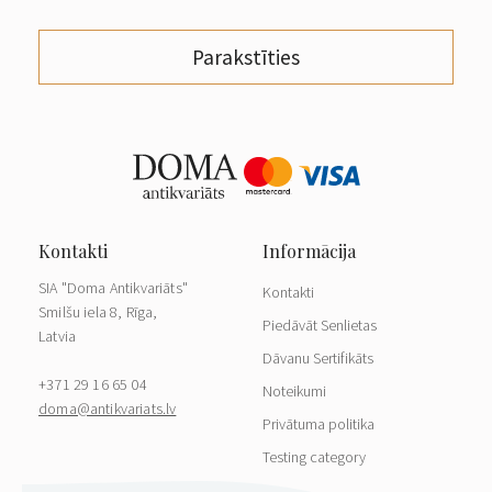
Parakstīties
SIA "Doma Antikvariāts"
Kontakti
Smilšu iela 8, Rīga,
Piedāvāt Senlietas
Latvia
Dāvanu Sertifikāts
+371 29 16 65 04
Noteikumi
doma@antikvariats.lv
Privātuma politika
Testing category