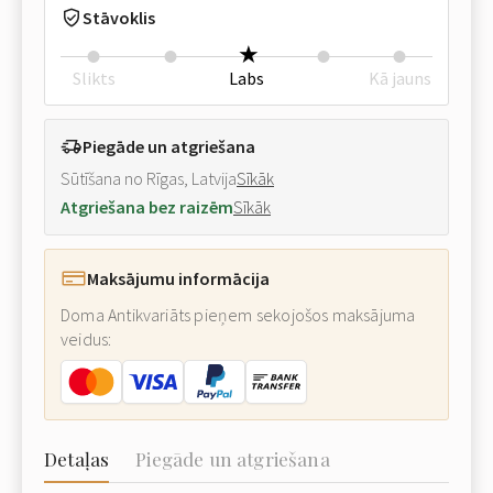
Stāvoklis
Slikts
Labs
Kā jauns
Piegāde un atgriešana
Sūtīšana no Rīgas, Latvija
Sīkāk
Atgriešana bez raizēm
Sīkāk
Maksājumu informācija
Doma Antikvariāts pieņem sekojošos maksājuma
veidus:
Detaļas
Piegāde un atgriešana