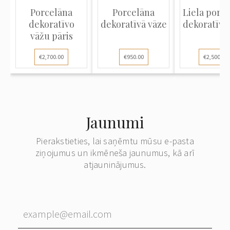
Porcelāna
Porcelāna
Liela porc
dekoratīvo
dekoratīvā vāze
dekoratīvā
vāžu pāris
€2,700.00
€950.00
€2,500.00
Jaunumi
Pierakstieties, lai saņēmtu mūsu e-pasta
ziņojumus un ikmēneša jaunumus, kā arī
atjauninājumus.