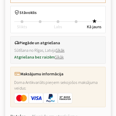
Stāvoklis
Slikts
Labs
Kā jauns
Piegāde un atgriešana
Sūtīšana no Rīgas, Latvija
Sīkāk
Atgriešana bez raizēm
Sīkāk
Maksājumu informācija
Doma Antikvariāts pieņem sekojošos maksājuma
veidus: