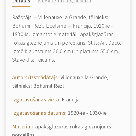
Detaļas
Piegāde un atgriešana
Ražotājs — Villenauxe la Grande, tēlnieks:
Bohumil Rezl. Izcelsme — Francija, 1920-ie -
1930-ie. Izmantotie materiāli: apakšglazūras
rokas gleznojums un porcelāns. Stils: Art Deco.
Izmēri: augstums 30.0 cm un platums 55.0 cm.
Stāvoklis: Teicams.
Autors/Izstrādātājs:
Villenauxe la Grande,
tēlnieks: Bohumil Rezl
Izgatavošanas vieta:
Francija
Izgatavošanas datums:
1920-ie - 1930-ie
Materiāli:
apakšglazūras rokas gleznojums,
porcelāns