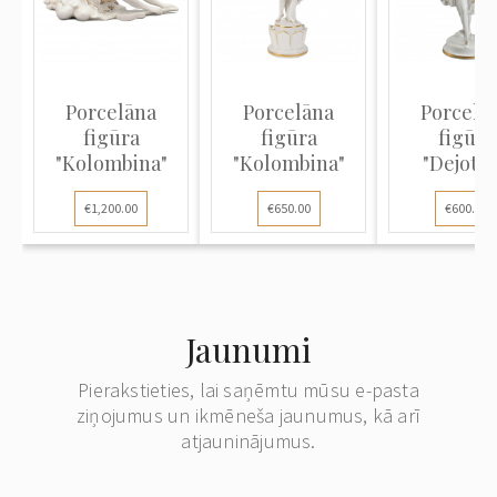
Porcelāna
Porcelāna
Porcelā
figūra
figūra
figūra
"Kolombina"
"Kolombina"
"Dejotāj
€1,200.00
€650.00
€600.00
Jaunumi
Pierakstieties, lai saņēmtu mūsu e-pasta
ziņojumus un ikmēneša jaunumus, kā arī
atjauninājumus.