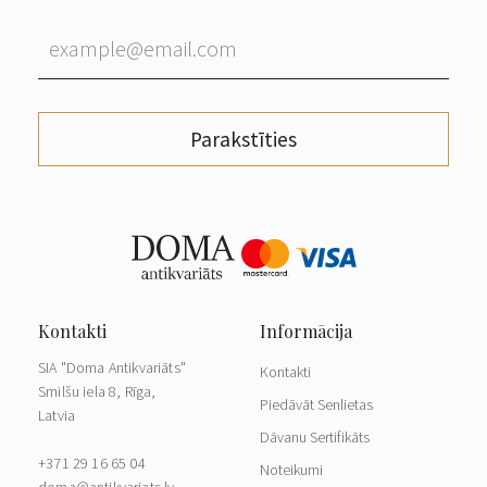
Parakstīties
SIA "Doma Antikvariāts"
Kontakti
Smilšu iela 8, Rīga,
Piedāvāt Senlietas
Latvia
Dāvanu Sertifikāts
+371 29 16 65 04
Noteikumi