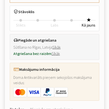
Stāvoklis
Slikts
Labs
Kā jauns
Piegāde un atgriešana
Sūtīšana no Rīgas, Latvija
Sīkāk
Atgriešana bez raizēm
Sīkāk
Maksājumu informācija
Doma Antikvariāts pieņem sekojošos maksājuma
veidus: