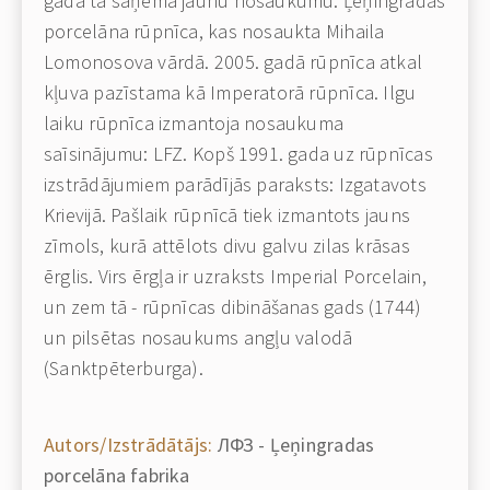
gadā tā saņēma jaunu nosaukumu: Ļeņingradas
porcelāna rūpnīca, kas nosaukta Mihaila
Lomonosova vārdā. 2005. gadā rūpnīca atkal
kļuva pazīstama kā Imperatorā rūpnīca. Ilgu
laiku rūpnīca izmantoja nosaukuma
saīsinājumu: LFZ. Kopš 1991. gada uz rūpnīcas
izstrādājumiem parādījās paraksts: Izgatavots
Krievijā. Pašlaik rūpnīcā tiek izmantots jauns
zīmols, kurā attēlots divu galvu zilas krāsas
ērglis. Virs ērgļa ir uzraksts Imperial Porcelain,
un zem tā - rūpnīcas dibināšanas gads (1744)
un pilsētas nosaukums angļu valodā
(Sanktpēterburga).
Autors/Izstrādātājs:
ЛФЗ - Ļeņingradas
porcelāna fabrika