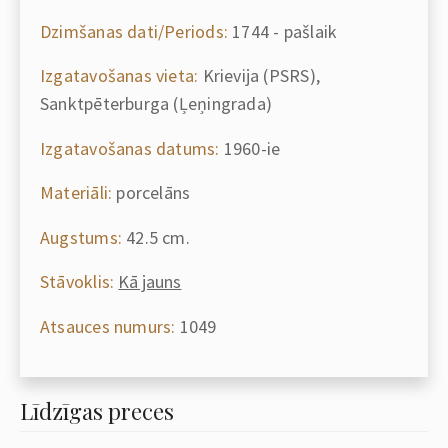
Dzimšanas dati/Periods:
1744 - pašlaik
Izgatavošanas vieta:
Krievija (PSRS),
Sanktpēterburga (Ļeņingrada)
Izgatavošanas datums:
1960-ie
Materiāli:
porcelāns
Augstums:
42.5 cm.
Stāvoklis:
Kā jauns
Atsauces numurs:
1049
Līdzīgas preces