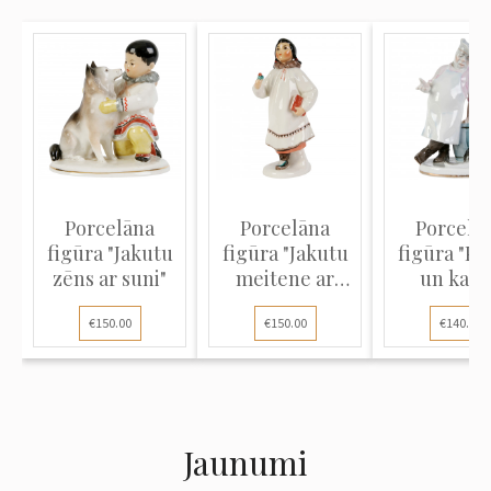
Porcelāna
Porcelāna
Porcelā
figūra "Jakutu
figūra "Jakutu
figūra "Pa
zēns ar suni"
meitene ar
un kaķi
ziedu un
€150.00
€150.00
€140.00
grāmatu"
Jaunumi