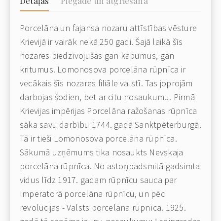
Detaļas
Piegāde un atgriešana
Porcelāna un fajansa nozaru attīstības vēsture
Krievijā ir vairāk nekā 250 gadi. Šajā laikā šīs
nozares piedzīvojušas gan kāpumus, gan
kritumus. Lomonosova porcelāna rūpnīca ir
vecākais šīs nozares filiāle valstī. Tas joprojām
darbojas šodien, bet ar citu nosaukumu. Pirmā
Krievijas impērijas Porcelāna ražošanas rūpnīca
sāka savu darbību 1744. gadā Sanktpēterburgā.
Tā ir tieši Lomonosova porcelāna rūpnīca.
Sākumā uzņēmums tika nosaukts Nevskaja
porcelāna rūpnīca. No astoņpadsmitā gadsimta
vidus līdz 1917. gadam rūpnīcu sauca par
Imperatorā porcelāna rūpnīcu, un pēc
revolūcijas - Valsts porcelāna rūpnīca. 1925.