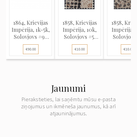
1864, Krievijas
1858, Krievijas
1858, Kriev
Impērija, 1k-5k,
Impērija, 10k,
Impērija, 
Solovjovs #9-
Solovjovs #5,
Solovjovs 
#11, Tipogrāfija,
Tipogrāfija, Bez
Tipogrāfija
€90.00
€10.00
€10.00
Bez zīmoga,
zīmoga, P12½
zīmoga, P
P12½
Jaunumi
Pierakstieties, lai saņēmtu mūsu e-pasta
ziņojumus un ikmēneša jaunumus, kā arī
atjauninājumus.