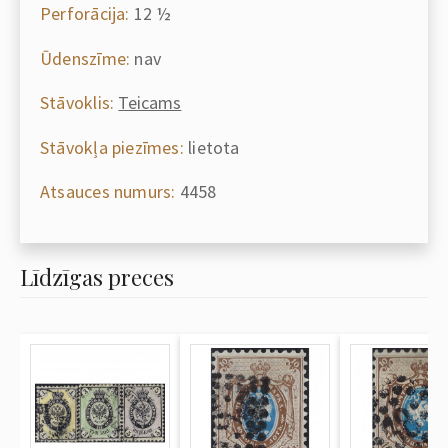
Perforācija:
12 ½
Ūdenszīme:
nav
Stāvoklis:
Teicams
Stāvokļa piezīmes:
lietota
Atsauces numurs:
4458
Līdzīgas preces