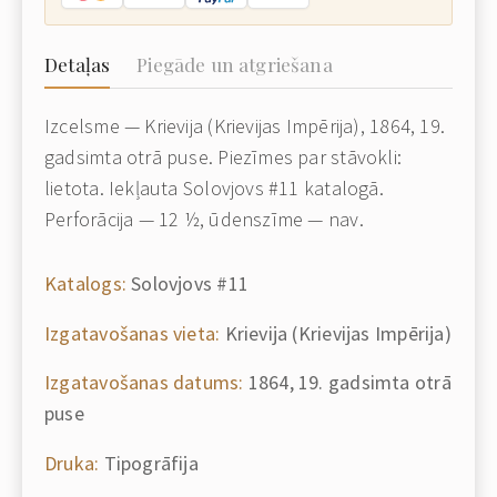
Detaļas
Piegāde un atgriešana
Izcelsme — Krievija (Krievijas Impērija), 1864, 19.
gadsimta otrā puse. Piezīmes par stāvokli:
lietota. Iekļauta Solovjovs #11 katalogā.
Perforācija — 12 ½, ūdenszīme — nav.
Katalogs:
Solovjovs #11
Izgatavošanas vieta:
Krievija (Krievijas Impērija)
Izgatavošanas datums:
1864, 19. gadsimta otrā
puse
Druka:
Tipogrāfija