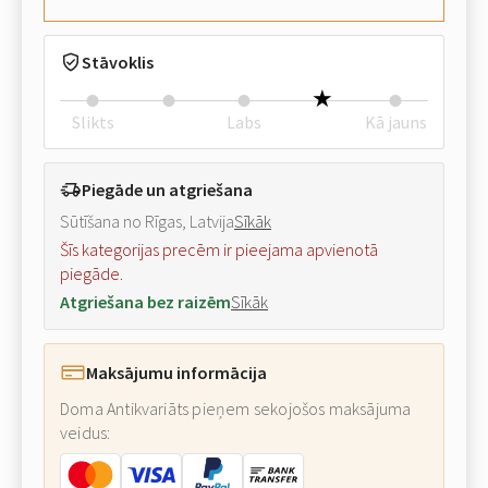
Stāvoklis
Slikts
Labs
Kā jauns
Piegāde un atgriešana
Sūtīšana no Rīgas, Latvija
Sīkāk
Šīs kategorijas precēm ir pieejama apvienotā
piegāde.
Atgriešana bez raizēm
Sīkāk
Maksājumu informācija
Doma Antikvariāts pieņem sekojošos maksājuma
veidus: