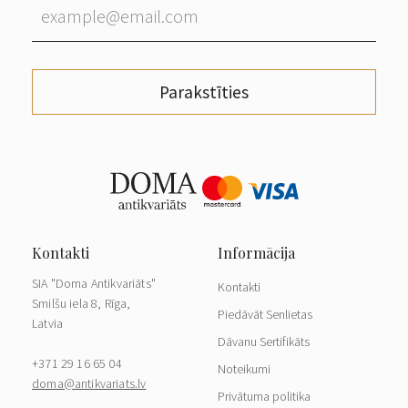
Parakstīties
SIA "Doma Antikvariāts"
Kontakti
Smilšu iela 8, Rīga,
Piedāvāt Senlietas
Latvia
Dāvanu Sertifikāts
+371 29 16 65 04
Noteikumi
doma@antikvariats.lv
Privātuma politika