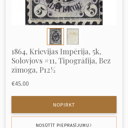
1864, Krievijas Impērija, 5k,
Solovjovs #11, Tipogrāfija, Bez
zīmoga, P12½
€45.00
NOPIRKT
NOSŪTĪT PIEPRASĪJUMU