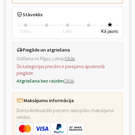
Stāvoklis
Slikts
Labs
Kā jauns
Piegāde un atgriešana
Sūtīšana no Rīgas, Latvija
Sīkāk
Šīs kategorijas precēm ir pieejama apvienotā
piegāde.
Atgriešana bez raizēm
Sīkāk
Maksājumu informācija
Doma Antikvariāts pieņem sekojošos maksājuma
veidus: