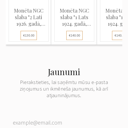
Monēta NGC
Monēta NGC
Monēta 
slaba "2 Lati
slaba "1 Lats
slaba "1 L
1926. gadā,
1924. gadā,
1924. gad
Latvija, MS 64",
Latvija, MS 63"
Latvija, MS
€130.00
€140.00
€140.00
KM 8
Jaunumi
Pierakstieties, lai saņēmtu mūsu e-pasta
ziņojumus un ikmēneša jaunumus, kā arī
atjauninājumus.