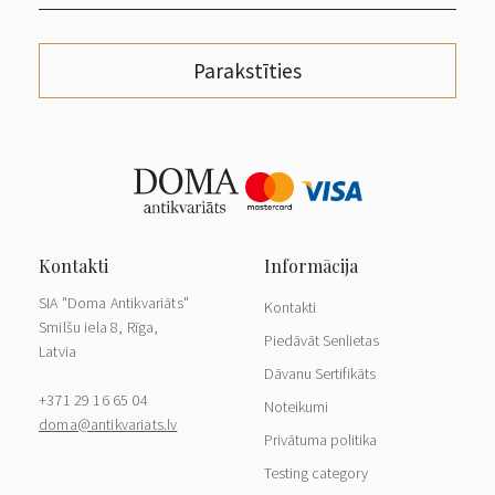
Parakstīties
SIA "Doma Antikvariāts"
Kontakti
Smilšu iela 8, Rīga,
Piedāvāt Senlietas
Latvia
Dāvanu Sertifikāts
+371 29 16 65 04
Noteikumi
doma@antikvariats.lv
Privātuma politika
Testing category