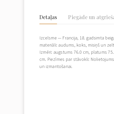
Detaļas
Piegāde un atgrie
Izcelsme — Francija, 18. gadsimta beig
materiāli: audums, koks, misiņš un zeltī
Izmēri: augstums 76.0 cm, platums 75.
cm. Piezīmes par stāvokli: Nolietojum
un izmantošanai.