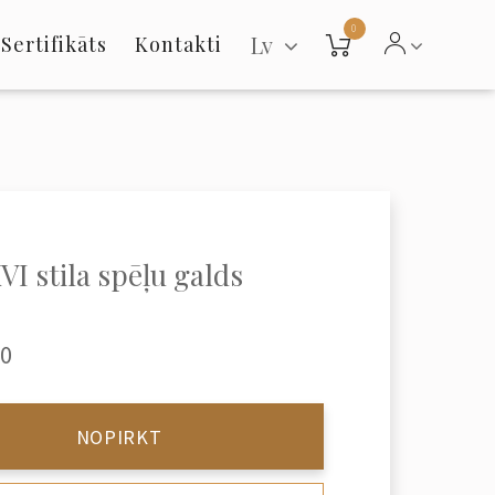
0
Lv
Sertifikāts
Kontakti
VI stila spēļu galds
00
NOPIRKT