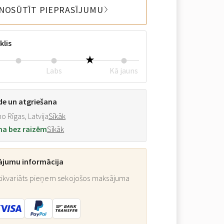
NOSŪTĪT PIEPRASĪJUMU
klis
Labs
Kā jauns
de un atgriešana
o Rīgas, Latvija
Sīkāk
na bez raizēm
Sīkāk
ājumu informācija
ikvariāts pieņem sekojošos maksājuma