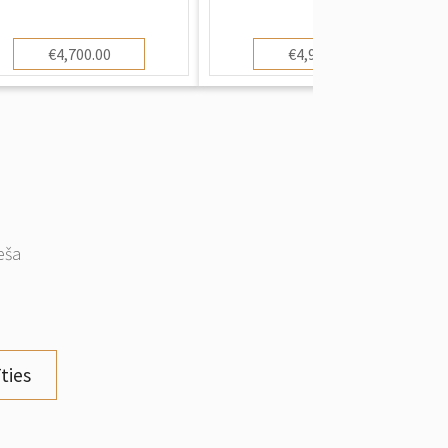
€4,700.00
€4,900.00
eša
ties