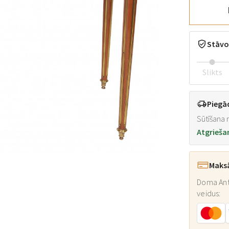
Stāvo
Slikts
Piegā
Sūtīšana n
Atgrieša
Maks
Doma Ant
veidus: