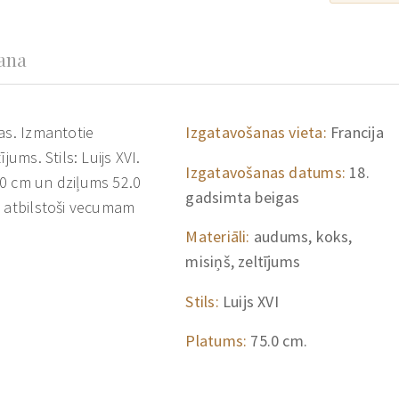
šana
as. Izmantotie
Izgatavošanas vieta:
Francija
jums. Stils: Luijs XVI.
Izgatavošanas datums:
18.
0 cm un dziļums 52.0
gadsimta beigas
s atbilstoši vecumam
Materiāli:
audums, koks,
misiņš, zeltījums
Stils:
Luijs XVI
Platums:
75.0 cm.