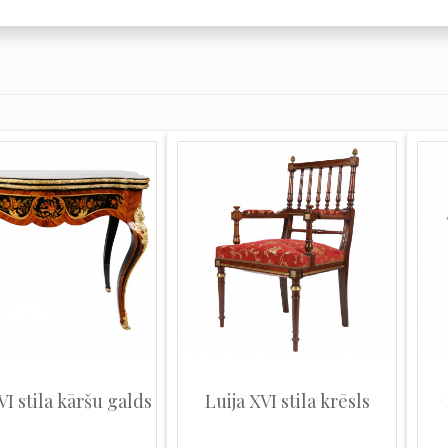
VI stila kāršu galds
Luija XVI stila krēsls