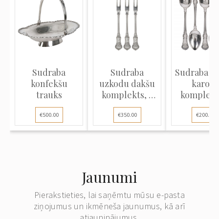
Sudraba
Sudraba
Sudraba ka
konfekšu
uzkodu dakšu
karošu
trauks
komplekts, 6
komplekts
gab.
gab.
€500.00
€350.00
€200.00
Jaunumi
Pierakstieties, lai saņēmtu mūsu e-pasta
ziņojumus un ikmēneša jaunumus, kā arī
atjauninājumus.