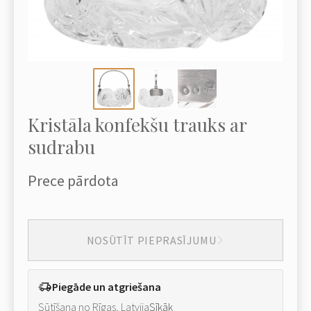
Kristāla konfekšu trauks ar
sudrabu
Prece pārdota
NOSŪTĪT PIEPRASĪJUMU
Piegāde un atgriešana
Sūtīšana no Rīgas, Latvija
Sīkāk