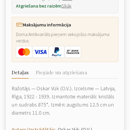
Atgriešana bez raizēm
Sīkāk
Maksājumu informācija
Doma Antikvariāts pieņem sekojošos maksājuma
veidus:
Detaļas
Piegāde un atgriešana
Ražotājs — Oskar Vük (O.V.). Izcelsme — Latvija,
Rīga, 1922 - 1939. Izmantotie materiāli: kristāls
un sudrabs 875*. Izmēri: augstums 12.5 cm un
diametrs 11.0 cm.
Autors/Izstrādātājs:
Oskar Vük (O.V.)