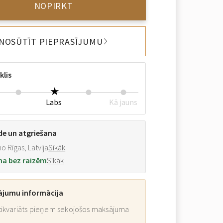
NOPIRKT
NOSŪTĪT PIEPRASĪJUMU
klis
Labs
Kā jauns
de un atgriešana
o Rīgas, Latvija
Sīkāk
na bez raizēm
Sīkāk
ājumu informācija
ikvariāts pieņem sekojošos maksājuma