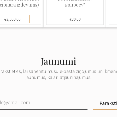
cionāra izdevums)
вопросу"
€3,500.00
€80.00
Jaunumi
erakstieties, lai saņēmtu mūsu e-pasta ziņojumus un ikmēn
jaunumus, kā arī atjauninājumus.
Parakstī