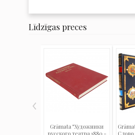
Līdzīgas preces
Grāmata "Художники
Grāmat
русского театра 1880 -
Слово 