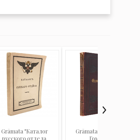
Grāmata "Каталог
Grāmata "Одиссея
русского отдела.
Гомера"