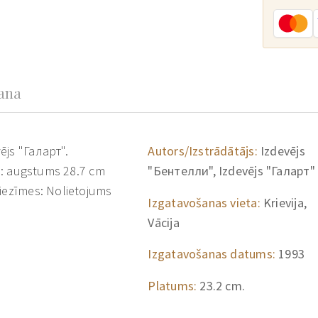
šana
ējs "Галарт".
Autors/Izstrādātājs:
Izdevējs
ri: augstums 28.7 cm
"Бентелли", Izdevējs "Галарт"
Piezīmes: Nolietojums
Izgatavošanas vieta:
Krievija,
Vācija
Izgatavošanas datums:
1993
Platums:
23.2 cm.