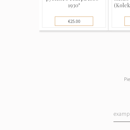
1930"
(Kolek
€25.00
Pi