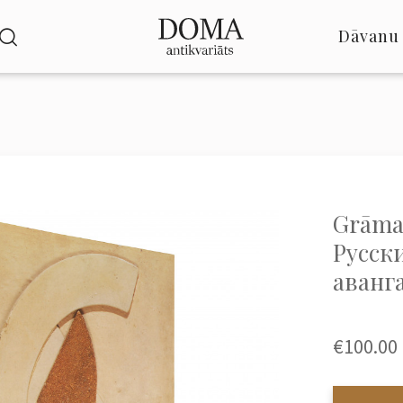
Dāvanu 
Grāma
Русск
аванга
€100.00