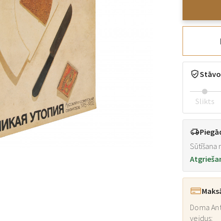
Stāvo
Slikts
Piegā
Sūtīšana n
Atgrieša
Maks
Doma Ant
veidus: