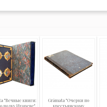
a "Вечные книги:
Grāmata "Очерки по
о полку Игореве",
крестьянскому